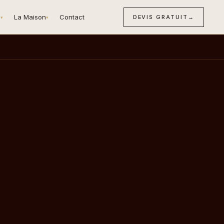
n
La Maison
Contact
DEVIS GRATUIT
→
▾
▾