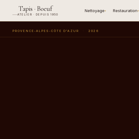
Tapis · Boeuf
Nettoyage
Restauration
▾
▾
ATELIER · DEPUIS 1950
PROVENCE-ALPES-CÔTE D'AZUR
·
2026