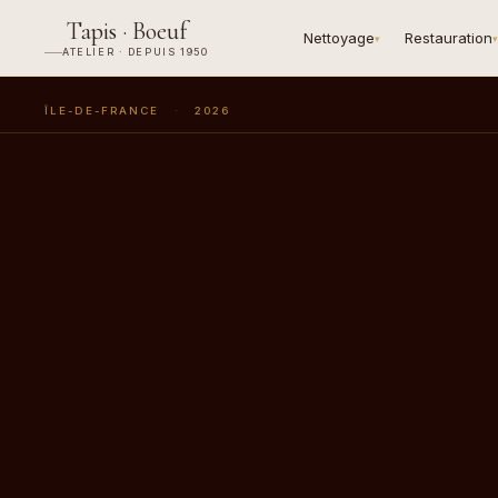
Tapis · Boeuf
Nettoyage
Restauration
▾
▾
ATELIER · DEPUIS 1950
ÎLE-DE-FRANCE
·
2026