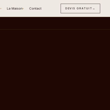
n
La Maison
Contact
DEVIS GRATUIT
→
▾
▾