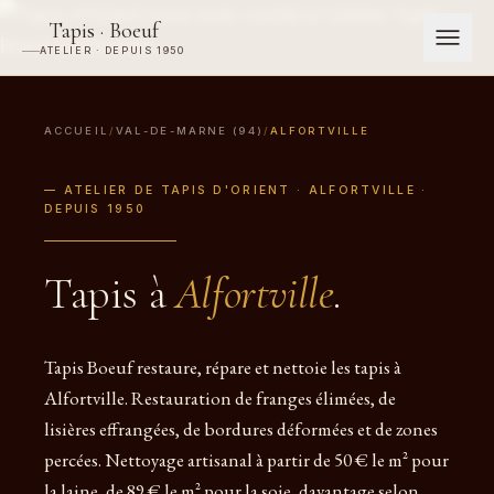
Tapis · Boeuf
ATELIER · DEPUIS 1950
ACCUEIL
/
VAL-DE-MARNE (94)
/
ALFORTVILLE
— ATELIER DE TAPIS D'ORIENT · ALFORTVILLE ·
DEPUIS 1950
Tapis à
Alfortville
.
Tapis Boeuf restaure, répare et nettoie les tapis à
Alfortville. Restauration de franges élimées, de
lisières effrangées, de bordures déformées et de zones
percées. Nettoyage artisanal à partir de 50 € le m² pour
la laine, de 89 € le m² pour la soie, davantage selon