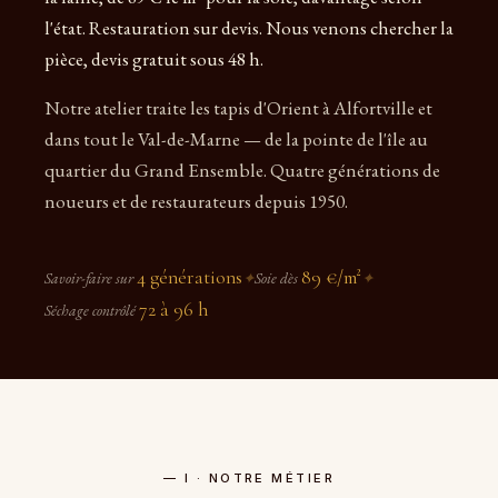
l'état. Restauration sur devis. Nous venons chercher la
pièce, devis gratuit sous 48 h.
Notre atelier traite les tapis d'Orient à Alfortville et
dans tout le Val-de-Marne — de la pointe de l'île au
quartier du Grand Ensemble. Quatre générations de
noueurs et de restaurateurs depuis 1950.
4 générations
89 €/m²
Savoir-faire sur
✦
Soie dès
✦
72 à 96 h
Séchage contrôlé
— I · NOTRE MÉTIER