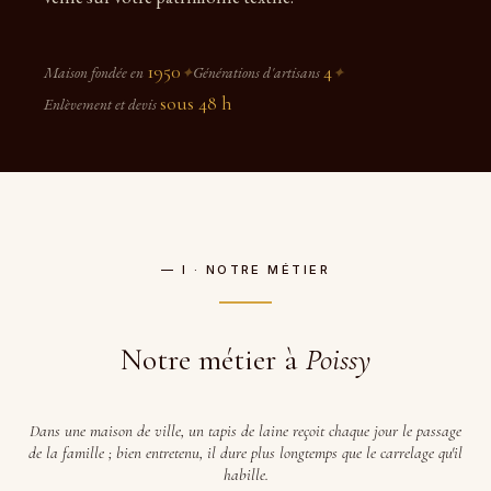
1950
4
Maison fondée en
✦
Générations d'artisans
✦
sous 48 h
Enlèvement et devis
— I · NOTRE MÉTIER
Notre métier à
Poissy
Dans une maison de ville, un tapis de laine reçoit chaque jour le passage
de la famille ; bien entretenu, il dure plus longtemps que le carrelage qu'il
habille.