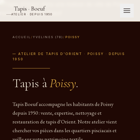
Tapis · Boeuf
ATELIER · DEPUIS 1950
ACCUEIL
/
YVELINES (78)
/
POISSY
— ATELIER DE TAPIS D'ORIENT · POISSY · DEPUIS
1950
Tapis à
Poissy
.
Tapis Boeuf accompagne les habitants de Poissy
depuis 1950 : vente, expertise, nettoyage et
restauration de tapis d'Orient. Notre atelier vient
chercher vos pièces dans les quartiers pisciacais et
veille sur votre patrimoine textile.