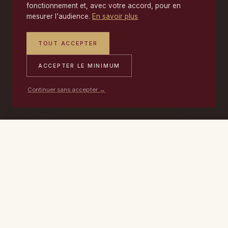
fonctionnement et, avec votre accord, pour en
mesurer l'audience.
En savoir plus
TOUT ACCEPTER
ACCEPTER LE MINIMUM
Continuer sans accepter →
PORTABLE
ATELIER
DEVIS →
06 17 59 32 54
09 50 91 88 85