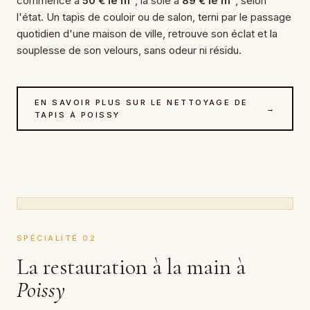
commence à
50 € le m²
, la soie à
89 € le m²
, selon
l'état. Un tapis de couloir ou de salon, terni par le passage
quotidien d'une maison de ville, retrouve son éclat et la
souplesse de son velours, sans odeur ni résidu.
EN SAVOIR PLUS SUR LE NETTOYAGE DE
→
TAPIS À POISSY
SPÉCIALITÉ 02
La restauration à la main à
Poissy