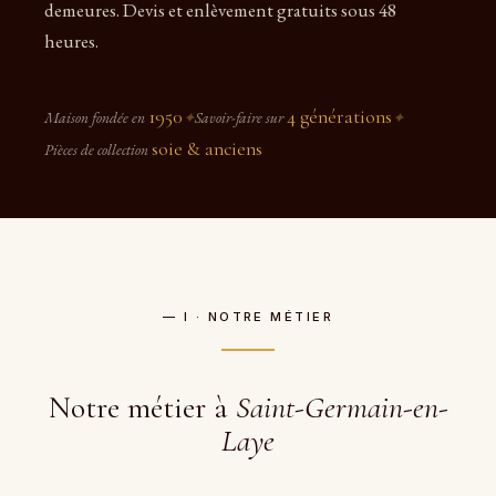
demeures. Devis et enlèvement gratuits sous 48
heures.
1950
4 générations
Maison fondée en
✦
Savoir-faire sur
✦
soie & anciens
Pièces de collection
— I · NOTRE MÉTIER
Notre métier à
Saint-Germain-en-
Laye