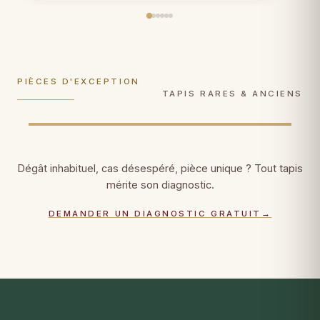
Plus de 100 ans d'âge ? Gestes de
Soie sur soie, Tabriz, Qom, Hereke : gestes
conservation muséale
, documentation
ultra-délicats, faiblesses de trame
photographique, certificat patrimonial.
consolidées fil par fil.
PIÈCES D'EXCEPTION
DÉCOUVRIR →
DÉCOUVRIR →
TAPIS RARES & ANCIENS
Dégât inhabituel, cas désespéré, pièce unique ? Tout tapis
mérite son diagnostic.
DEMANDER UN DIAGNOSTIC GRATUIT
→