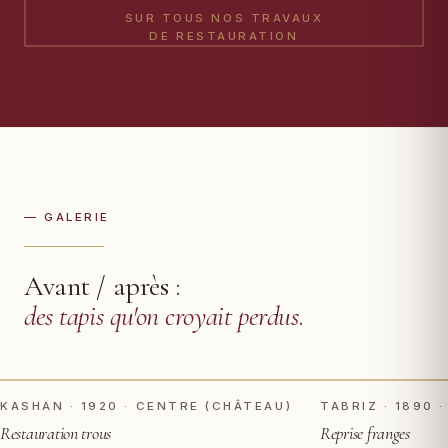
SUR TOUS NOS TRAVAUX
DE RESTAURATION
— GALERIE
Avant / après :
des tapis qu'on croyait perdus
.
TOUCHER POUR VOIR APRÈS
AVANT
AVANT
KASHAN · 1920 · CENTRE (CHÂTEAU)
TABRIZ · 1890 ·
Restauration trous
Reprise franges