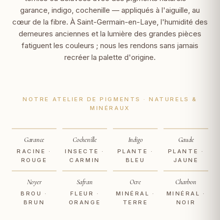
garance, indigo, cochenille — appliqués à l'aiguille, au
cœur de la fibre. À Saint-Germain-en-Laye, l'humidité des
demeures anciennes et la lumière des grandes pièces
fatiguent les couleurs ; nous les rendons sans jamais
recréer la palette d'origine.
NOTRE ATELIER DE PIGMENTS · NATURELS &
MINÉRAUX
Garance
Cochenille
Indigo
Gaude
RACINE ·
INSECTE ·
PLANTE ·
PLANTE ·
ROUGE
CARMIN
BLEU
JAUNE
Noyer
Safran
Ocre
Charbon
BROU ·
FLEUR ·
MINÉRAL ·
MINÉRAL ·
BRUN
ORANGE
TERRE
NOIR