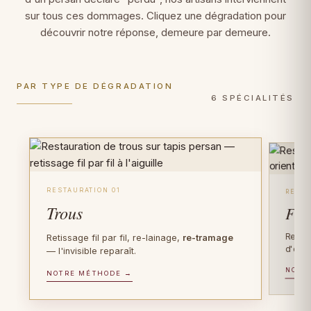
sur tous ces dommages. Cliquez une dégradation pour
découvrir notre réponse, demeure par demeure.
PAR TYPE DE DÉGRADATION
6 SPÉCIALITÉS
RESTAURATION 01
RESTA
Trous
Fra
Recons
Retissage fil par fil, re-lainage,
re-tramage
d'orig
— l'invisible reparaît.
NOTR
PIÈCES D'EXCEPTION
NOTRE MÉTHODE →
FIBRE PRÉCIEUSE
Tapis anciens
Tapis en soie