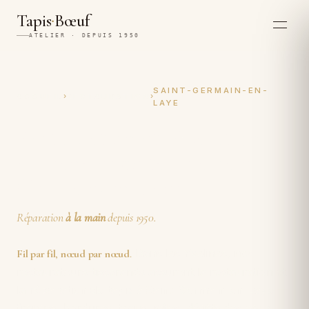
·
Tapis
Bœuf
ATELIER · DEPUIS 1950
SAINT-GERMAIN-EN-
›
›
ACCUEIL
RESTAURATION
LAYE
Restauration et réparation
artisanales de tapis à Saint-
Germain-en-Laye
Réparation
à la main
depuis 1950.
Dans les Yvelines, nos
Fil par fil
,
nœud par nœud
.
restaurateurs-tisserands assurent la restauration et
la
réparation de tapis à Saint-Germain-en-Laye
—
franges, bordures, trous, mites, dégâts des eaux,