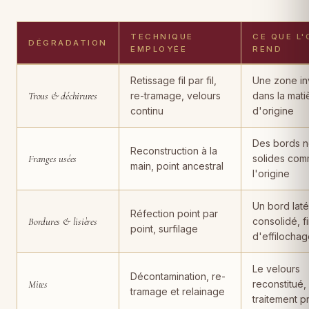
TECHNIQUE
CE QUE L'
DÉGRADATION
EMPLOYÉE
REND
Dégradations de tapis, techniques de restauration employées, rés
Retissage fil par fil,
Une zone inv
Trous & déchirures
re-tramage, velours
dans la mati
continu
d'origine
Des bords n
Reconstruction à la
Franges usées
solides com
main, point ancestral
l'origine
Un bord laté
Réfection point par
Bordures & lisières
consolidé, f
point, surfilage
d'effilocha
Le velours
Décontamination, re-
Mites
reconstitué,
tramage et relainage
traitement p