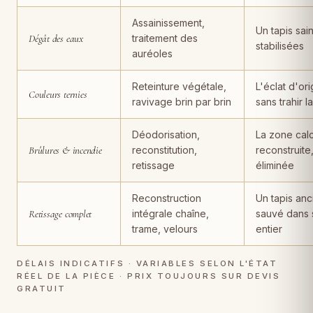
Assainissement,
Un tapis sain
Dégât des eaux
traitement des
stabilisées
auréoles
Reteinture végétale,
L'éclat d'ori
Couleurs ternies
ravivage brin par brin
sans trahir l
Déodorisation,
La zone cal
Brûlures & incendie
reconstitution,
reconstruite
retissage
éliminée
Reconstruction
Un tapis anc
Retissage complet
intégrale chaîne,
sauvé dans 
trame, velours
entier
DÉLAIS INDICATIFS · VARIABLES SELON L'ÉTAT
RÉEL DE LA PIÈCE · PRIX TOUJOURS SUR DEVIS
GRATUIT