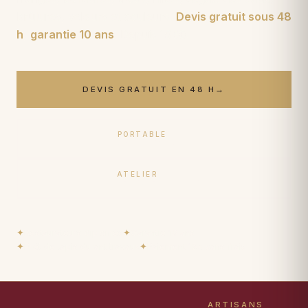
brûlures, velours et couleurs.
Devis gratuit sous 48
h
,
garantie 10 ans
. Depuis
1950
.
DEVIS GRATUIT EN 48 H
→
PORTABLE
06 17 59 32 54
ATELIER
09 50 91 88 85
✦
Restaurateurs diplômés
✦
Garantie 10 ans
✦
Prêt de tapis durant travaux
✦
Paiement 15× sans frais
ARTISANS