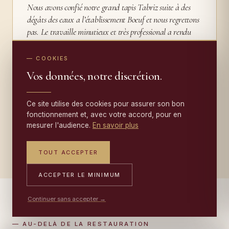
Nous avons confié notre grand tapis Tabriz suite à des
dégâts des eaux a l’établissement Boeuf et nous regrettons
pas. Le travaille minutieux et très professional a rendu
notre tapis assez endommagé à un état presque neuf!!
Merci beaucoup!!! Nous sommes ravis du résultat. Lisa et
— COOKIES
David Anquetil
Vos données, notre discrétion.
LISA ANQUETIL · JUILLET 2026
Ce site utilise des cookies pour assurer son bon
fonctionnement et, avec votre accord, pour en
mesurer l'audience.
En savoir plus
LIRE TOUS LES TÉMOIGNAGES →
TOUT ACCEPTER
ACCEPTER LE MINIMUM
Continuer sans accepter →
— AU-DELÀ DE LA RESTAURATION