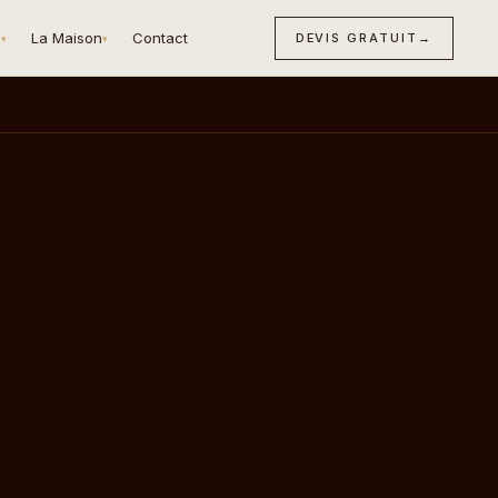
n
La Maison
Contact
DEVIS GRATUIT
→
▾
▾