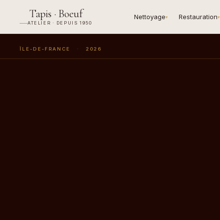
Tapis · Boeuf
Nettoyage
Restauration
▾
▾
ATELIER · DEPUIS 1950
ÎLE-DE-FRANCE
·
2026