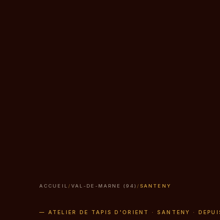
ACCUEIL
/
VAL-DE-MARNE (94)
/
SANTENY
— ATELIER DE TAPIS D'ORIENT · SANTENY · DEPUI