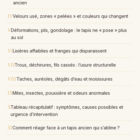
ancien
IV
Velours usé, zones « pelées » et couleurs qui changent
V
Déformations, plis, gondolage : le tapis ne « pose » plus
au sol
VI
Lisières affaiblies et franges qui disparaissent
VII
Trous, déchirures, fils cassés : l’usure structurelle
VIII
Taches, auréoles, dégâts d’eau et moisissures
IX
Mites, insectes, poussière et odeurs anormales
X
Tableau récapitulatif : symptômes, causes possibles et
urgence d’intervention
XI
Comment réagir face à un tapis ancien qui s’abîme ?