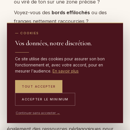
ou viré de ton sur une zone précise ?
Voyez-vous des
bords effilochés
ou des
franges nettement raccourcies ?
Ressentez-vous des
zones molles
, cartonnées
— COOKIES
ou plus dures sous le pied ou la main ?
Vos données, notre discrétion.
Le tapis présente-t-il des
plis, vagues ou
Ce site utilise des cookies pour assurer son bon
déformations
persistantes ?
fonctionnement et, avec votre accord, pour en
Observez-vous des
trous, cocons ou
mesurer l'audience.
En savoir plus
poussières anormales
au sol, signe de mites ?
TOUT ACCEPTER
Au moindre doute, prenez quelques photos
ACCEPTER LE MINIMUM
détaillées et envoyez-les à un professionnel
spécialisé. Certains ateliers, comme
Tapis Boeuf
Continuer sans accepter →
pour l’entretien des tapis d’Orient
, partagent
également des ressources pédagogiques pour