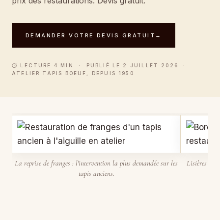
prix des restaurations. Devis gratuit.
DEMANDER VOTRE DEVIS GRATUIT
→
⏱ LECTURE 4 MIN · PUBLIÉ LE 2 JUILLET 2026 ·
ATELIER TAPIS BOEUF, DEPUIS 1950
La reprise de franges : l'intervention la plus demandée sur les
Lisières déf
tapis anciens.