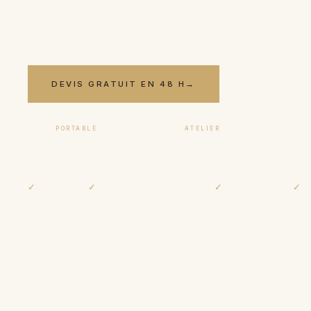
nous pratiquons un
nettoyage de tapis artisanal
produits naturels, par
quatre générations d'artis
DEVIS GRATUIT EN 48 H
→
PORTABLE
ATELIER
06 17 59 32 54
09 50 91 88 85
✓
Devis gratuit
✓
Collecte & livraison offertes
✓
Produits naturels
✓
Tr