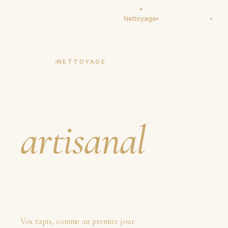
Tapis Boeuf
Nettoyage
Restauration
T
▾
▾
DEPUIS 1950
›
ACCUEIL
NETTOYAGE
Nettoyage de 
artisanal
,
à la main dep
Vos tapis, comme au premier jour.
Du tapis de salon aux