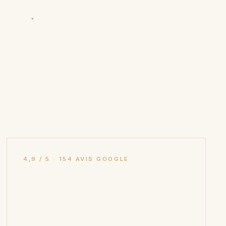
La Maison
Contact
DEVIS GRATUIT
→
▾
4,9 / 5 · 154 AVIS GOOGLE
« Un travail d'orfèvre. Mon
Kashan
a retrouvé
ses couleurs d'origine. »
— ISABELLE M., NEUILLY