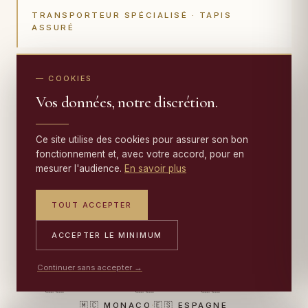
TRANSPORTEUR SPÉCIALISÉ · TAPIS
ASSURÉ
— COOKIES
EN SAVOIR PLUS SUR LA PRISE EN
→
Vos données, notre discrétion.
CHARGE
06 17 59 32 54
PORTABLE
09 50 91 88 85
ATELIER
Ce site utilise des cookies pour assurer son bon
fonctionnement et, avec votre accord, pour en
S
mesurer l'audience.
En savoir plus
O
E
N
Saint-Malo
Brest
Marseille
Strasbourg
Lyon
Espagne
Belgique
Monaco
Luxembourg
Italie
Allemagne
Suisse
France
PAYS
VILLES FRANÇAISES
TOUT ACCEPTER
ATELIER FAMILIAL · DEPUIS 1950
ACCEPTER LE MINIMUM
Continuer sans accepter →
·
·
·
🇫🇷 FRANCE
🇧🇪 BELGIQUE
🇱🇺 LUXEMBOURG
·
·
·
🇩🇪 ALLEMAGNE
🇨🇭 SUISSE
🇮🇹 ITALIE
·
🇲🇨 MONACO
🇪🇸 ESPAGNE