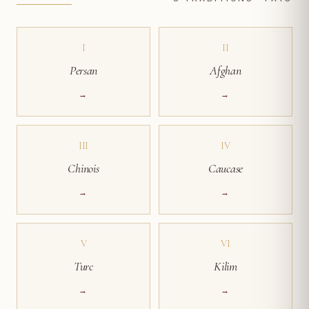
I
II
Persan
Afghan
→
→
III
IV
Chinois
Caucase
→
→
V
VI
Turc
Kilim
→
→