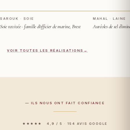
TOUCHER POUR VOIR APRÈS
AVANT
AVANT
SAROUK · SOIE
MAHAL · LAINE
Soie ravivée · famille d'officier de marine, Brest
Auréoles de sel élimin
VOIR TOUTES LES RÉALISATIONS
→
— ILS NOUS ONT FAIT CONFIANCE
★★★★★ 4,9 / 5 · 154 AVIS GOOGLE