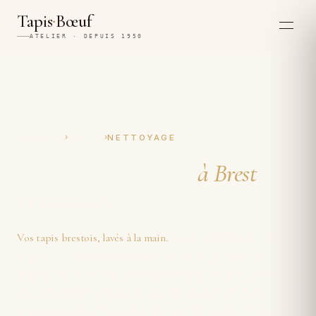
·
Tapis
Bœuf
ATELIER · DEPUIS 1950
›
›
ACCUEIL
BREST
NETTOYAGE
Nettoyage de tapis
à Brest
À la main, depuis 1950.
Nous nettoyons vos
Vos tapis brestois, lavés à la main.
tapis
à Brest
entièrement à la main, par quatre
générations d'artisans depuis 1950, de Recouvrance
aux Quatre-Moulins, du centre reconstruit aux
maisons de Lambézellec. Laine dès
50 €/m²
, soie