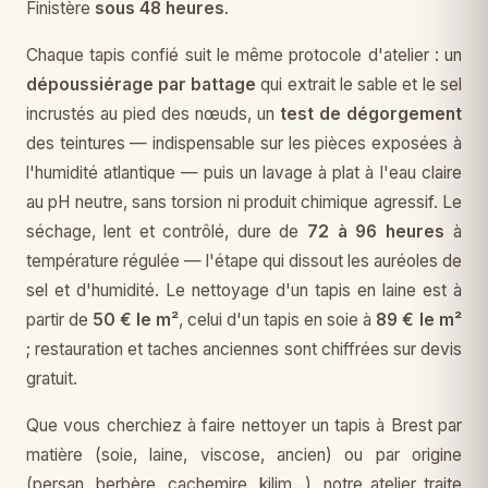
Finistère
sous 48 heures
.
Chaque tapis confié suit le même protocole d'atelier : un
dépoussiérage par battage
qui extrait le sable et le sel
incrustés au pied des nœuds, un
test de dégorgement
des teintures — indispensable sur les pièces exposées à
l'humidité atlantique — puis un lavage à plat à l'eau claire
au pH neutre, sans torsion ni produit chimique agressif. Le
séchage, lent et contrôlé, dure de
72 à 96 heures
à
température régulée — l'étape qui dissout les auréoles de
sel et d'humidité. Le nettoyage d'un tapis en laine est à
partir de
50 € le m²
, celui d'un tapis en soie à
89 € le m²
; restauration et taches anciennes sont chiffrées sur devis
gratuit.
Que vous cherchiez à faire nettoyer un tapis à Brest par
matière (soie, laine, viscose, ancien) ou par origine
(persan, berbère, cachemire, kilim…), notre atelier traite