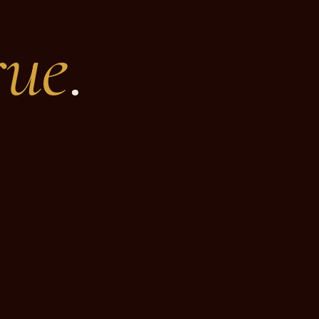
rue
.