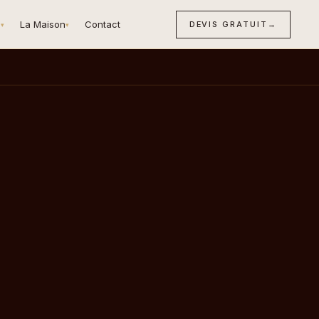
n
La Maison
Contact
DEVIS GRATUIT
→
▾
▾