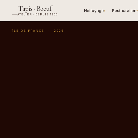
Tapis · Boeuf
Nettoyage
Restauration
▾
▾
ATELIER · DEPUIS 1950
ÎLE-DE-FRANCE
·
2026