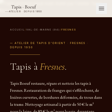
Tapis · Boeuf
ATELIER · DEPUIS 1950
ACCUEIL
/
VAL-DE-MARNE (94)
/
FRESNES
— ATELIER DE TAPIS D'ORIENT · FRESNES ·
DEPUIS 1950
Tapis à
Fresnes
.
Tapis Boeuf restaure, répare et nettoie les tapis à
Fresnes. Restauration de franges qui s'effilochent, de
lisières ouvertes, de bordures déformées, de trous dans
la trame. Nettoyage artisanal à partir de 50 € le m²
pour la laine, de 89 € le m² pour la soie, davantage