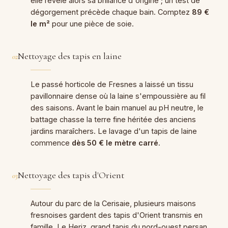
elle révèle alors sa brillance d'origine ; un test de
dégorgement précède chaque bain. Comptez
89 €
le m²
pour une pièce de soie.
Nettoyage des tapis en laine
02
Le passé horticole de Fresnes a laissé un tissu
pavillonnaire dense où la laine s'empoussière au fil
des saisons. Avant le bain manuel au pH neutre, le
battage chasse la terre fine héritée des anciens
jardins maraîchers. Le lavage d'un tapis de laine
commence
dès 50 € le mètre carré
.
Nettoyage des tapis d'Orient
03
Autour du parc de la Cerisaie, plusieurs maisons
fresnoises gardent des tapis d'Orient transmis en
famille. Le Heriz, grand tapis du nord-ouest persan