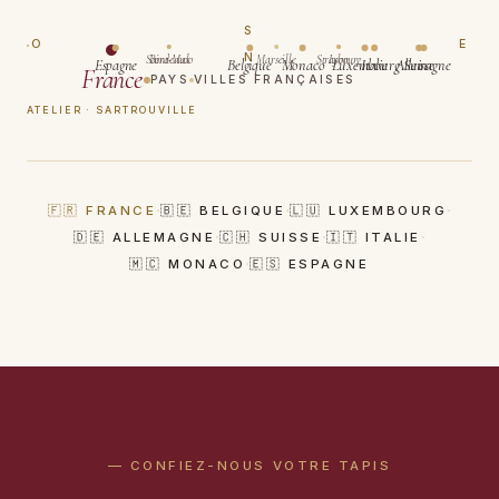
S
O
E
N
Saint-Malo
Bordeaux
Marseille
Strasbourg
Lyon
Espagne
Belgique
Monaco
Luxembourg
Italie
Allemagne
Suisse
France
PAYS
VILLES FRANÇAISES
ATELIER · SARTROUVILLE
·
·
·
🇫🇷 FRANCE
🇧🇪 BELGIQUE
🇱🇺 LUXEMBOURG
·
·
·
🇩🇪 ALLEMAGNE
🇨🇭 SUISSE
🇮🇹 ITALIE
·
🇲🇨 MONACO
🇪🇸 ESPAGNE
— CONFIEZ-NOUS VOTRE TAPIS