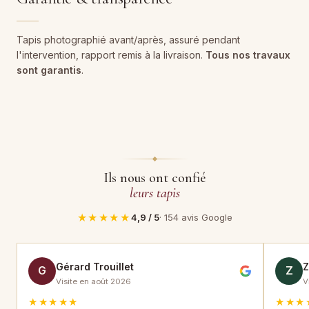
Tapis photographié avant/après, assuré pendant
l'intervention, rapport remis à la livraison.
Tous nos travaux
sont garantis
.
Ils nous ont confié
leurs tapis
★★★★★
4,9 / 5
· 154 avis Google
Gérard Trouillet
G
Z
Visite en août 2026
V
★★★★★
★★★