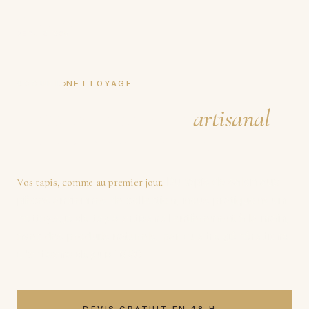
Tapis Boeuf
DEPUIS 1950
›
ACCUEIL
NETTOYAGE
Nettoyage de tapis
artisanal
,
à la main depuis 1950.
Du tapis de salon aux
Vos tapis, comme au premier jour.
pièces anciennes de collection, nous pratiquons un
nettoyage de tapis artisanal
entièrement à la main,
avec des produits naturels, par
quatre générations
d'artisans depuis 1950
.