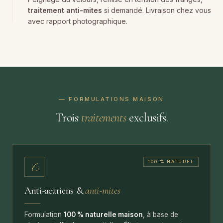
traitement anti-mites
si demandé. Livraison chez vous
avec rapport photographique.
— FORMULATIONS MAISON
Trois
traitements
exclusifs.
100 % NATUREL
Anti-acariens &
anti-mites
Formulation
100 % naturelle maison
, à base de