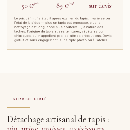
50 €
/m²
89 €
/m²
sur devis
Le prix définitif s'établit après examen du tapis. Il varie selon
l'état de la pièce — plus un tapis est encrassé, plus le
nettoyage est long, donc plus coûteux —, la nature des
taches, l'origine du tapis et ses teintures, végétales ou
chimiques, qui n'appellent pas les mêmes précautions. Devis
gratuit et sans engagement, sur simple photo ou à l'atelier.
— SERVICE CIBLÉ
Détachage artisanal de tapis :
vin, urine, graisses, moisissures
.