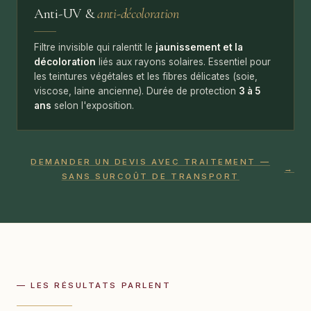
Anti-UV &
anti-décoloration
Filtre invisible qui ralentit le
jaunissement et la
décoloration
liés aux rayons solaires. Essentiel pour
les teintures végétales et les fibres délicates (soie,
viscose, laine ancienne). Durée de protection
3 à 5
ans
selon l'exposition.
DEMANDER UN DEVIS AVEC TRAITEMENT —
→
SANS SURCOÛT DE TRANSPORT
— LES RÉSULTATS PARLENT