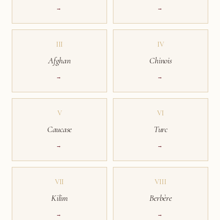
→
→
III
IV
Afghan
Chinois
→
→
V
VI
Caucase
Turc
→
→
VII
VIII
Kilim
Berbère
→
→