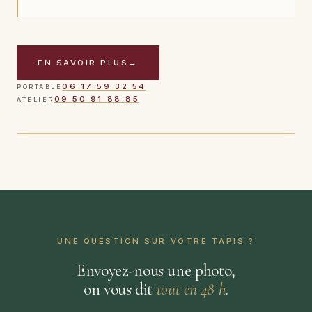
EN SAVOIR PLUS
→
CAS TRAITÉ
06 17 59 32 54
PORTABLE
Tapis persan · tache de vin rouge · 24 h après intervention
09 50 91 88 85
ATELIER
TOUCHER POUR VOIR APRÈS
AVANT
UNE QUESTION SUR VOTRE TAPIS ?
Envoyez-nous une photo,
on vous dit
tout en 48 h
.