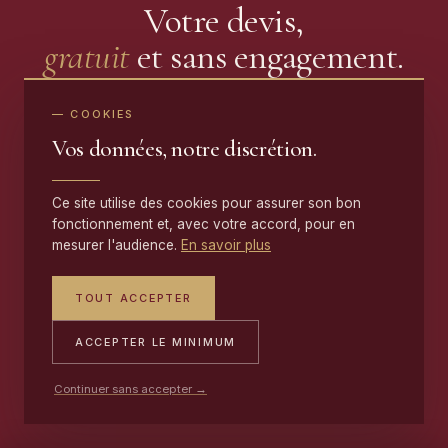
Votre devis,
gratuit
et sans engagement.
Réponse sous 48 h · Collecte et livraison offertes ·
— COOKIES
Travaux garantis
Vos données, notre discrétion.
Ce site utilise des cookies pour assurer son bon
NOUS CONTACTER
fonctionnement et, avec votre accord, pour en
mesurer l'audience.
En savoir plus
PORTABLE
TOUT ACCEPTER
06 17 59 32 54
ACCEPTER LE MINIMUM
ATELIER
Continuer sans accepter →
09 50 91 88 85