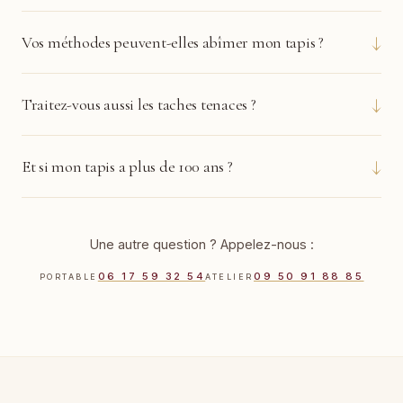
↓
Vos méthodes peuvent-elles abîmer mon tapis ?
↓
Traitez-vous aussi les taches tenaces ?
↓
Et si mon tapis a plus de 100 ans ?
Une autre question ? Appelez-nous :
06 17 59 32 54
09 50 91 88 85
PORTABLE
ATELIER