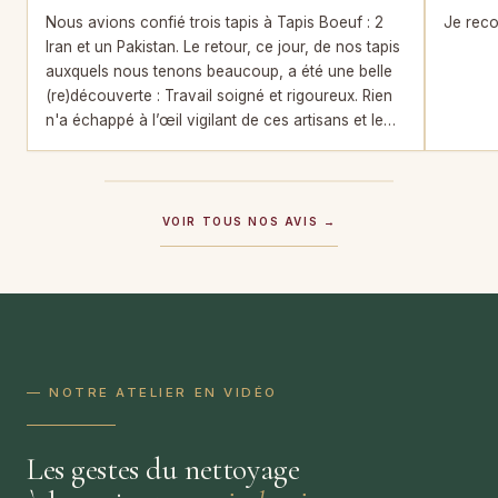
Nous avions confié trois tapis à Tapis Boeuf : 2
Je reco
Iran et un Pakistan. Le retour, ce jour, de nos tapis
auxquels nous tenons beaucoup, a été une belle
(re)découverte : Travail soigné et rigoureux. Rien
n'a échappé à l’œil vigilant de ces artisans et le
résultat de la restauration est impeccable.
VOIR TOUS NOS AVIS →
— NOTRE ATELIER EN VIDÉO
Les gestes du nettoyage