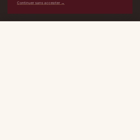
Continuer sans accepter →
PORTABLE
ATELIER
DEVIS →
06 17 59 32 54
09 50 91 88 85