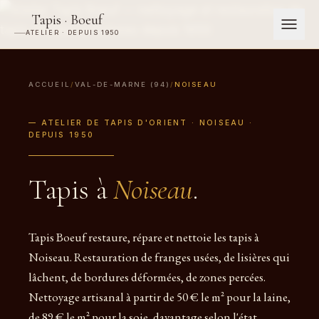
Tapis · Boeuf
ATELIER · DEPUIS 1950
ACCUEIL
/
VAL-DE-MARNE (94)
/
NOISEAU
— ATELIER DE TAPIS D'ORIENT · NOISEAU ·
DEPUIS 1950
Tapis à
Noiseau
.
Tapis Boeuf restaure, répare et nettoie les tapis à
Noiseau. Restauration de franges usées, de lisières qui
lâchent, de bordures déformées, de zones percées.
Nettoyage artisanal à partir de 50 € le m² pour la laine,
de 89 € le m² pour la soie, davantage selon l'état.