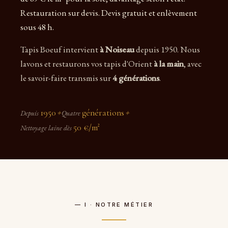
Restauration sur devis. Devis gratuit et enlèvement
sous 48 h.
Tapis Boeuf intervient
à Noiseau
depuis 1950. Nous
lavons et restaurons vos tapis d'Orient
à la main
, avec
le savoir-faire transmis sur
4 générations
.
1950
générations
Depuis
✦
Quatre
✦
50 €/m²
Nettoyage laine dès
— I · NOTRE MÉTIER