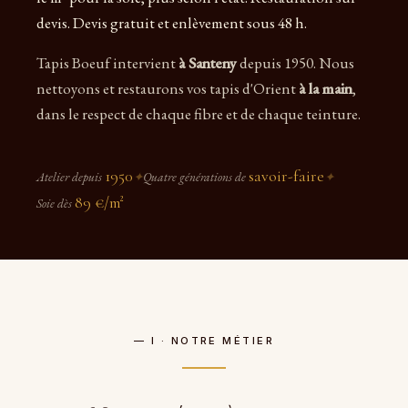
devis. Devis gratuit et enlèvement sous 48 h.
Tapis Boeuf intervient
à Santeny
depuis 1950. Nous
nettoyons et restaurons vos tapis d'Orient
à la main
,
dans le respect de chaque fibre et de chaque teinture.
1950
savoir-faire
Atelier depuis
✦
Quatre générations de
✦
89 €/m²
Soie dès
— I · NOTRE MÉTIER