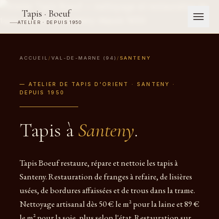
Tapis · Boeuf
ATELIER · DEPUIS 1950
ACCUEIL
/
VAL-DE-MARNE (94)
/
SANTENY
— ATELIER DE TAPIS D'ORIENT · SANTENY ·
DEPUIS 1950
Tapis à
Santeny
.
Tapis Boeuf restaure, répare et nettoie les tapis à
Santeny. Restauration de franges à refaire, de lisières
usées, de bordures affaissées et de trous dans la trame.
Nettoyage artisanal dès 50 € le m² pour la laine et 89 €
le m² pour la soie, plus selon l'état. Restauration sur