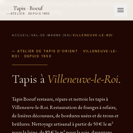
Tapis · Boeuf
ATELIER · DEPUIS 1950
ACCUEIL
/
VAL-DE-MARNE (94)
/
VILLENEUVE-LE-ROI
— ATELIER DE TAPIS D'ORIENT · VILLENEUVE-LE-
ROI · DEPUIS 1950
Tapis à
Villeneuve-le-Roi
.
Tapis Boeuf restaure, répare et nettoie les tapis à
Villeneuve-le-Roi. Restauration de franges à refaire,
de lisières décousues, de bordures usées et de trous et
brûlures. Nettoyage artisanal à partir de 50 € le m²
pour la laine, de 89 € le m² pour la soie, davantage