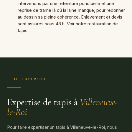
intervenons par une reteinture ponctuelle et une
reprise de trame là où la laine manque, pour redonner
au dessin sa pleine cohérence. Enlèvement et devis
sont assurés sous 48 h. Voir notre
restauration de
tapis
.
— III · EXPERTISE
Expertise de tapis à
Villeneuve-
le-Roi
Pour faire expertiser un tapis à Villeneuve-le-Roi, nous