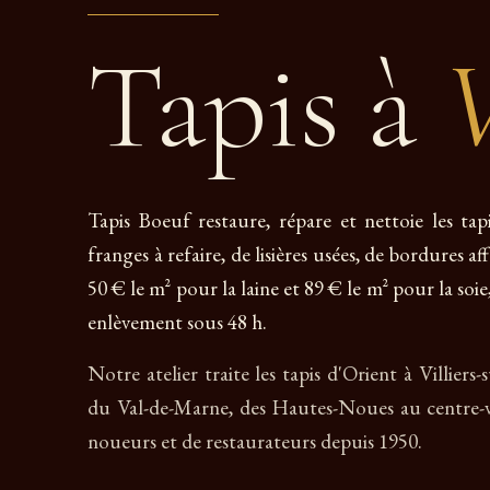
Tapis à
V
Tapis Boeuf restaure, répare et nettoie les tap
franges à refaire, de lisières usées, de bordures af
50 € le m² pour la laine et 89 € le m² pour la soie,
enlèvement sous 48 h.
Notre atelier traite les tapis d'Orient à Villiers
du Val-de-Marne, des Hautes-Noues au centre-vi
noueurs et de restaurateurs depuis 1950.