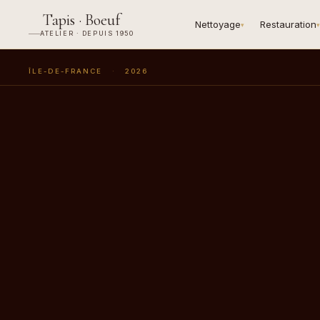
Tapis · Boeuf
Nettoyage
Restauration
▾
▾
ATELIER · DEPUIS 1950
ÎLE-DE-FRANCE
·
2026