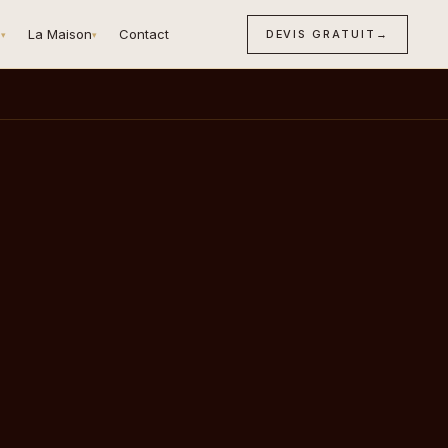
n
La Maison
Contact
DEVIS GRATUIT
→
▾
▾