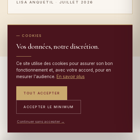
LISA ANQUETIL · JUILLET 2026
LIRE TOUS LES TÉMOIGNAGES →
— COOKIES
Vos données, notre discrétion.
Ce site utilise des cookies pour assurer son bon
fonctionnement et, avec votre accord, pour en
mesurer l'audience.
En savoir plus
— AU-DELÀ DE LA RESTAURATION
TOUT ACCEPTER
Au-delà de la restauration :
ACCEPTER LE MINIMUM
nettoyage, conservation, tapisseries
.
Continuer sans accepter →