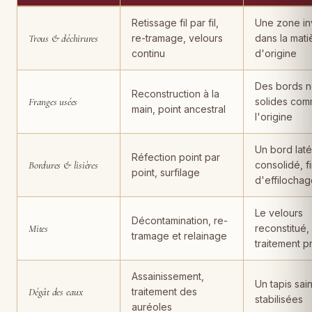
Dégradations de tapis, techniques de restauration employées, rés
Retissage fil par fil,
Une zone inv
Trous & déchirures
re-tramage, velours
dans la mati
continu
d'origine
Des bords n
Reconstruction à la
Franges usées
solides com
main, point ancestral
l'origine
Un bord laté
Réfection point par
Bordures & lisières
consolidé, f
point, surfilage
d'effilocha
Le velours
Décontamination, re-
Mites
reconstitué,
tramage et relainage
traitement p
Assainissement,
Un tapis sain
Dégât des eaux
traitement des
stabilisées
auréoles