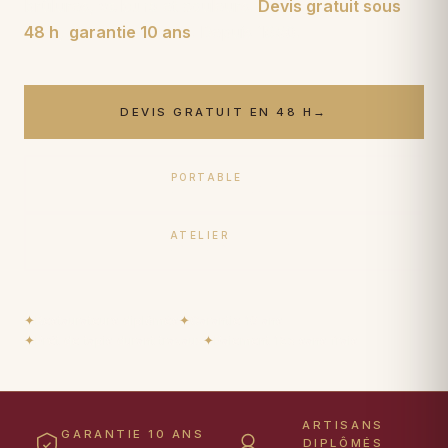
brûlures,
velours
et couleurs.
Devis gratuit sous
48 h
,
garantie 10 ans
. Depuis
1950
.
DEVIS GRATUIT EN 48 H
→
PORTABLE
06 17 59 32 54
ATELIER
09 50 91 88 85
✦
Restaurateurs diplômés
✦
Garantie 10 ans
✦
Prêt de tapis durant travaux
✦
Paiement 15× sans frais
ARTISANS
GARANTIE 10 ANS
DIPLÔMÉS