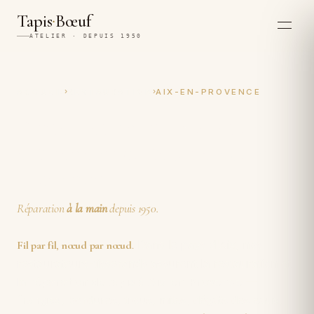
·
Tapis
Bœuf
ATELIER · DEPUIS 1950
›
›
ACCUEIL
RESTAURATION
AIX-EN-PROVENCE
Restauration et réparation
artisanales de tapis à Aix-en-
Provence
Réparation
à la main
depuis 1950.
Dans le pays d'Aix, nos
Fil par fil
,
nœud par nœud
.
restaurateurs-tisserands assurent la restauration et
la
réparation de tapis à Aix-en-Provence
—
franges
, bordures, trous, mites, dégâts des eaux,