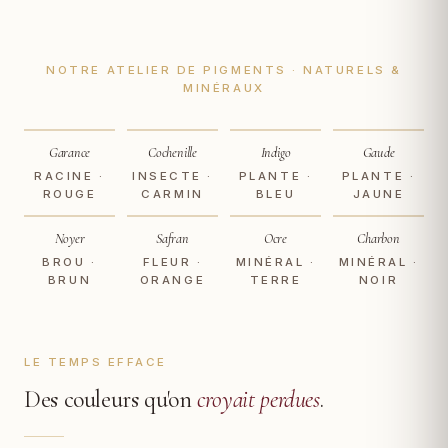
NOTRE ATELIER DE PIGMENTS · NATURELS &
MINÉRAUX
Garance
Cochenille
Indigo
Gaude
RACINE ·
INSECTE ·
PLANTE ·
PLANTE ·
ROUGE
CARMIN
BLEU
JAUNE
Noyer
Safran
Ocre
Charbon
BROU ·
FLEUR ·
MINÉRAL ·
MINÉRAL ·
BRUN
ORANGE
TERRE
NOIR
LE TEMPS EFFACE
Des couleurs qu'on
croyait perdues
.