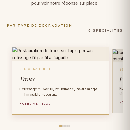
pour voir notre réponse sur place.
PAR TYPE DE DÉGRADATION
6 SPÉCIALITÉS
RESTAURATION 01
RESTA
Trous
Fra
Recons
Retissage fil par fil, re-lainage,
re-tramage
d'orig
— l'invisible reparaît.
NOTR
PIÈCES D'EXCEPTION
NOTRE MÉTHODE →
FIBRE PRÉCIEUSE
Tapis anciens
Tapis en soie