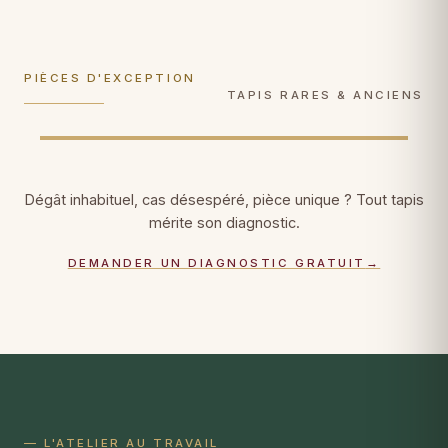
Plus de 100 ans d'âge ? Gestes de
Soie sur soie, Tabriz, Qom, Hereke : gestes
conservation muséale
, documentation
ultra-délicats, faiblesses de trame
photographique, certificat patrimonial.
consolidées fil par fil.
PIÈCES D'EXCEPTION
DÉCOUVRIR →
DÉCOUVRIR →
TAPIS RARES & ANCIENS
Dégât inhabituel, cas désespéré, pièce unique ? Tout tapis
mérite son diagnostic.
DEMANDER UN DIAGNOSTIC GRATUIT
→
— L'ATELIER AU TRAVAIL