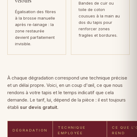
velours
Bandes de cuir ou
toile de coton
Égalisation des fibres
cousues à la main au
à la brosse manuelle
dos du tapis pour
après re-lainage : la
renforcer zones
zone restaurée
fragiles et bordures.
devient parfaitement
invisible.
À chaque dégradation correspond une technique précise
et un délai propre. Voici, en un coup d'œil, ce que nous
rendons à votre tapis et le temps indicatif que cela
demande. Le tarif, lui, dépend de la pièce : il est toujours
établi
sur devis gratuit
.
TECHNIQUE
CE QUE L'
DÉGRADATION
EMPLOYÉE
REND