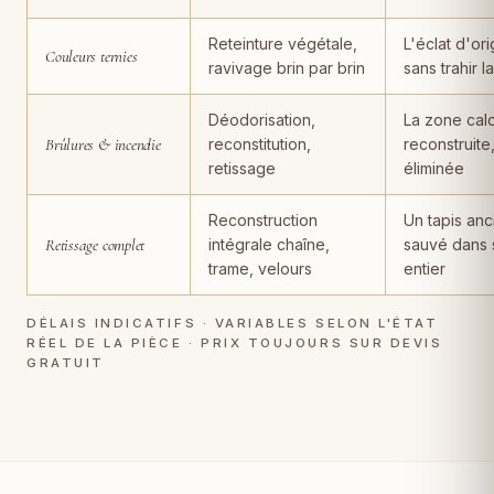
Reteinture végétale,
L'éclat d'ori
Couleurs ternies
ravivage brin par brin
sans trahir l
Déodorisation,
La zone cal
Brûlures & incendie
reconstitution,
reconstruite
retissage
éliminée
Reconstruction
Un tapis anc
Retissage complet
intégrale chaîne,
sauvé dans 
trame, velours
entier
DÉLAIS INDICATIFS · VARIABLES SELON L'ÉTAT
RÉEL DE LA PIÈCE · PRIX TOUJOURS SUR DEVIS
GRATUIT