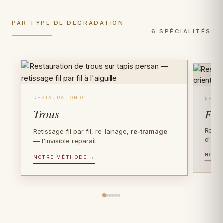
PAR TYPE DE DÉGRADATION
6 SPÉCIALITÉS
RESTAURATION 01
RESTA
Trous
Fra
Recons
Retissage fil par fil, re-lainage,
re-tramage
d'orig
— l'invisible reparaît.
NOTR
PIÈCES D'EXCEPTION
NOTRE MÉTHODE →
FIBRE PRÉCIEUSE
Tapis anciens
Tapis en soie
Plus de 100 ans d'âge ? Gestes de
Soie sur soie, Tabriz, Qom, Ispahan : gestes
conservation muséale
, documentation
ultra-délicats, faiblesses de trame