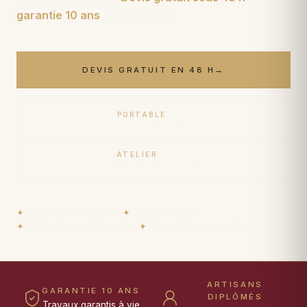
garantie 10 ans
. Depuis
1950
.
DEVIS GRATUIT EN 48 H
→
PORTABLE
06 17 59 32 54
ATELIER
09 50 91 88 85
✦
Restaurateurs diplômés
✦
Garantie 10 ans
✦
Prêt de tapis durant travaux
✦
Paiement 15× sans frais
ARTISANS
GARANTIE 10 ANS
DIPLÔMÉS
Travaux garantis à vie