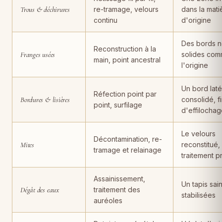
Trous & déchirures
re-tramage, velours
dans la mati
continu
d'origine
Des bords n
Reconstruction à la
Franges usées
solides com
main, point ancestral
l'origine
Un bord laté
Réfection point par
Bordures & lisières
consolidé, f
point, surfilage
d'effilocha
Le velours
Décontamination, re-
Mites
reconstitué,
tramage et relainage
traitement p
Assainissement,
Un tapis sain
Dégât des eaux
traitement des
stabilisées
auréoles