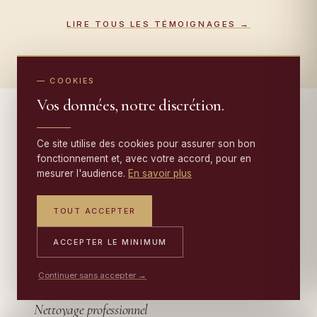
LIRE TOUS LES TÉMOIGNAGES →
— COOKIES
Vos données, notre discrétion.
Ce site utilise des cookies pour assurer son bon
— AU-DELÀ DE LA RESTAURATION
fonctionnement et, avec votre accord, pour en
mesurer l'audience.
En savoir plus
Au-delà de la restauration :
TOUT ACCEPTER
nettoyage, conservation, tapisseries
.
ACCEPTER LE MINIMUM
Continuer sans accepter →
ENTRETIEN
Nettoyage professionnel