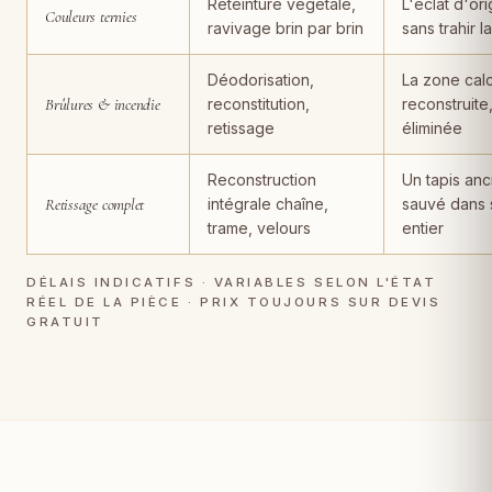
Reteinture végétale,
L'éclat d'ori
Couleurs ternies
ravivage brin par brin
sans trahir l
Déodorisation,
La zone cal
Brûlures & incendie
reconstitution,
reconstruite
retissage
éliminée
Reconstruction
Un tapis anc
Retissage complet
intégrale chaîne,
sauvé dans 
trame, velours
entier
DÉLAIS INDICATIFS · VARIABLES SELON L'ÉTAT
RÉEL DE LA PIÈCE · PRIX TOUJOURS SUR DEVIS
GRATUIT