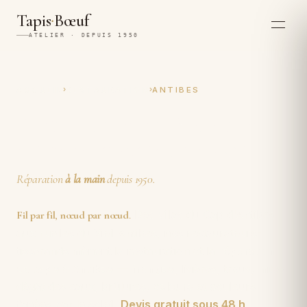
·
Tapis
Bœuf
ATELIER · DEPUIS 1950
›
›
ACCUEIL
RESTAURATION
ANTIBES
Restauration et réparation
artisanales de tapis à Antibes
Réparation
à la main
depuis 1950.
Des villas du Cap d'Antibes
Fil par fil
,
nœud par nœud
.
aux ruelles du Vieil Antibes, nos restaurateurs-
tisserands mènent la restauration et la
réparation
de tapis à Antibes
—
franges
, lisières, trous, mites,
dégât des eaux, brûlures,
velours
et couleurs
fanées par le soleil.
Devis gratuit sous 48 h
,