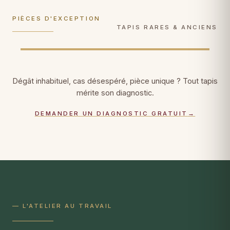
photographique, certificat patrimonial.
consolidées fil par fil.
PIÈCES D'EXCEPTION
DÉCOUVRIR →
DÉCOUVRIR →
TAPIS RARES & ANCIENS
Dégât inhabituel, cas désespéré, pièce unique ? Tout tapis
mérite son diagnostic.
DEMANDER UN DIAGNOSTIC GRATUIT
→
— L'ATELIER AU TRAVAIL