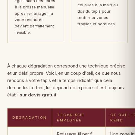
Égalisation des fibres
cousues à la main au
à la brosse manuelle
dos du tapis pour
après re-lainage : la
renforcer zones
zone restaurée
fragiles et bordures.
devient parfaitement
invisible.
À chaque dégradation correspond une technique précise
et un délai propre. Voici, en un coup d'œil, ce que nous
rendons à votre tapis et le temps indicatif que cela
demande. Le tarif, lui, dépend de la pièce : il est toujours
établi
sur devis gratuit
.
TECHNIQUE
CE QUE L'
DÉGRADATION
EMPLOYÉE
REND
Dégradations de tapis, techniques de restauration employées, rés
Retissage fil par fil,
Une zone inv