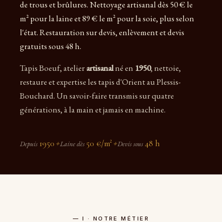
de trous et brûlures. Nettoyage artisanal dès 50 € le
m² pour la laine et 89 € le m² pour la soie, plus selon
l'état. Restauration sur devis, enlèvement et devis
gratuits sous 48 h.
Tapis Boeuf, atelier
artisanal
né en
1950
, nettoie,
restaure et expertise les tapis d'Orient au Plessis-
Bouchard. Un savoir-faire transmis sur quatre
générations, à la main et jamais en machine.
1950
50 €/m²
48 h
Depuis
✦
Laine dès
✦
Devis sous
— I · NOTRE MÉTIER