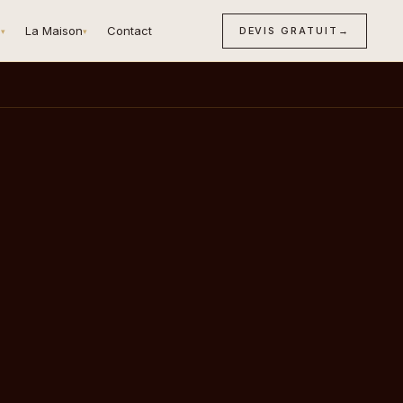
n
La Maison
Contact
DEVIS GRATUIT
→
▾
▾