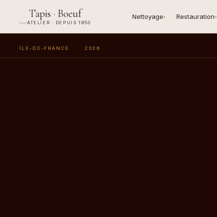
Tapis · Boeuf
Nettoyage
Restauration
▾
▾
ATELIER · DEPUIS 1950
ÎLE-DE-FRANCE
·
2026