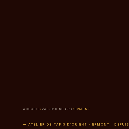
ACCUEIL
/
VAL-D'OISE (95)
/
ERMONT
— ATELIER DE TAPIS D'ORIENT · ERMONT · DEPUI