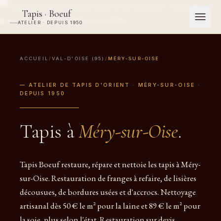
Tapis · Boeuf
ATELIER · DEPUIS 1950
ACCUEIL
/
VAL-D'OISE (95)
/
MÉRY-SUR-OISE
— ATELIER DE TAPIS D'ORIENT · MÉRY-SUR-OISE ·
DEPUIS 1950
Tapis à
Méry-sur-Oise
.
Tapis Boeuf restaure, répare et nettoie les tapis à Méry-
sur-Oise. Restauration de franges à refaire, de lisières
décousues, de bordures usées et d'accrocs. Nettoyage
artisanal dès 50 € le m² pour la laine et 89 € le m² pour
la soie, plus selon l'état. Restauration sur devis,