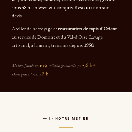
sous 48 h, enlèvement compris. Restauration sur
devis.
Atelier de nettoyage et
restauration de tapis d'Orient
au service de Domont et du Val-d'Oise. Lavage
artisanal, à la main, transmis depuis
1950
.
1950
72-96 h
Maison fondée en
✦
Séchage contrôlé
✦
48 h
Devis gratuit sous
— I · NOTRE MÉTIER