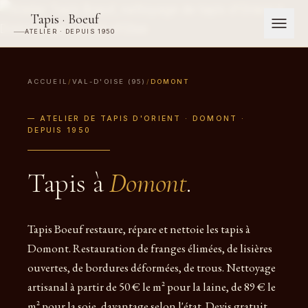
Tapis · Boeuf
ATELIER · DEPUIS 1950
ACCUEIL
/
VAL-D'OISE (95)
/
DOMONT
— ATELIER DE TAPIS D'ORIENT · DOMONT ·
DEPUIS 1950
Tapis à
Domont
.
Tapis Boeuf restaure, répare et nettoie les tapis à
Domont. Restauration de franges élimées, de lisières
ouvertes, de bordures déformées, de trous. Nettoyage
artisanal à partir de 50 € le m² pour la laine, de 89 € le
m² pour la soie, davantage selon l'état. Devis gratuit