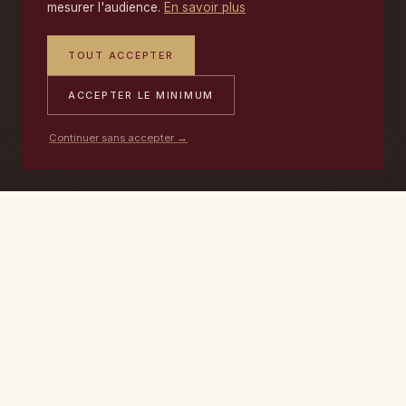
mesurer l'audience.
En savoir plus
TOUT ACCEPTER
ACCEPTER LE MINIMUM
Continuer sans accepter →
PORTABLE
ATELIER
DEVIS →
06 17 59 32 54
09 50 91 88 85