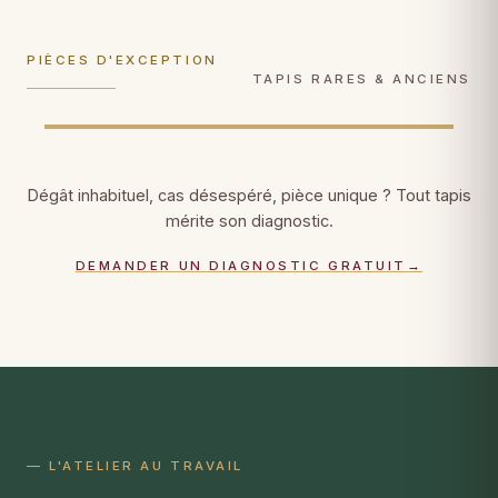
photographique, certificat patrimonial.
consolidées fil par fil.
PIÈCES D'EXCEPTION
DÉCOUVRIR →
DÉCOUVRIR →
TAPIS RARES & ANCIENS
Dégât inhabituel, cas désespéré, pièce unique ? Tout tapis
mérite son diagnostic.
DEMANDER UN DIAGNOSTIC GRATUIT
→
— L'ATELIER AU TRAVAIL