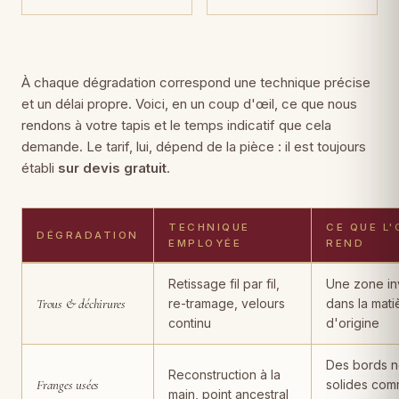
À chaque dégradation correspond une technique précise
et un délai propre. Voici, en un coup d'œil, ce que nous
rendons à votre tapis et le temps indicatif que cela
demande. Le tarif, lui, dépend de la pièce : il est toujours
établi
sur devis gratuit
.
TECHNIQUE
CE QUE L'
DÉGRADATION
EMPLOYÉE
REND
Dégradations de tapis, techniques de restauration employées, rés
Retissage fil par fil,
Une zone inv
Trous & déchirures
re-tramage, velours
dans la mati
continu
d'origine
Des bords n
Reconstruction à la
Franges usées
solides com
main, point ancestral