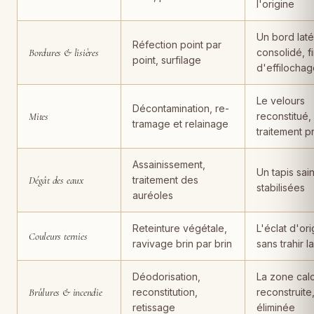
l'origine
Un bord laté
Réfection point par
Bordures & lisières
consolidé, f
point, surfilage
d'effilocha
Le velours
Décontamination, re-
Mites
reconstitué,
tramage et relainage
traitement p
Assainissement,
Un tapis sain
Dégât des eaux
traitement des
stabilisées
auréoles
Reteinture végétale,
L'éclat d'ori
Couleurs ternies
ravivage brin par brin
sans trahir l
Déodorisation,
La zone cal
Brûlures & incendie
reconstitution,
reconstruite
retissage
éliminée