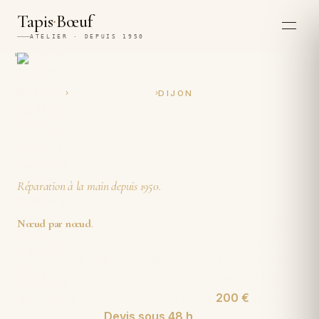
·
Tapis
Bœuf
ATELIER · DEPUIS 1950
›
›
ACCUEIL
RESTAURATION
DIJON
Restauration et réparation
artisanales de tapis à Dijon
Réparation à la main depuis 1950.
Mites, trous, franges rongées, lisières
Nœud par nœud
.
lâchées, couleurs éteintes : l'atelier Tapis Boeuf
reprend tout cela à l'aiguille pour les habitants de
Dijon. Quatre générations d'établi depuis 1950, à
vingt minutes de Paris. Comptez dès
200 €
pour
une réparation.
Devis sous 48 h
, enlèvement et