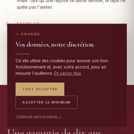
finale : tant qu'une reprise se laisse deviner, le tapis ne
quitte pas l'atelier.
ÉTAPE 07
Livraison & garantie 10 ans
— COOKIES
Vos données, notre discrétion.
Votre tapis vous est rapporté à domicile à Dijon, son
certificat de restauration et sa
garantie 10 ans
sur les
travaux réalisés à l'appui.
Ce site utilise des cookies pour assurer son bon
fonctionnement et, avec votre accord, pour en
mesurer l'audience.
En savoir plus
TOUT ACCEPTER
ACCEPTER LE MINIMUM
— NOTRE ENGAGEMENT
Continuer sans accepter →
Une garantie de dix ans