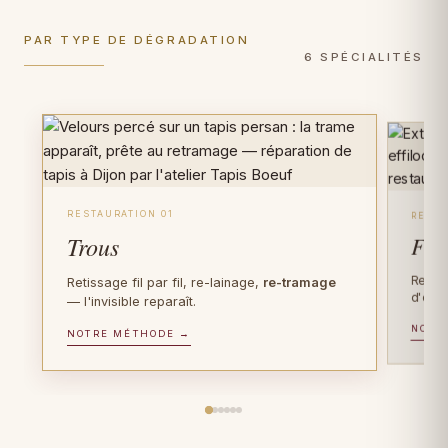
PAR TYPE DE DÉGRADATION
6 SPÉCIALITÉS
RESTAURATION 01
RESTA
Trous
Fra
Recons
Retissage fil par fil, re-lainage,
re-tramage
d'orig
— l'invisible reparaît.
NOTR
PIÈCES D'EXCEPTION
NOTRE MÉTHODE →
FIBRE PRÉCIEUSE
Tapis anciens
Tapis en soie
Plus de 100 ans d'âge ? Gestes de
Soie sur soie, Tabriz, Qom, Hereke : gestes
conservation muséale
, documentation
ultra-délicats, faiblesses de trame