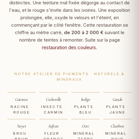
distinctes. Une teinture mal fixée dégorge au contact de
l'eau, et le rouge s'invite dans les ivoires. Une exposition
prolongée, elle, oxyde le velours et l'éteint, en
commençant par le côté fenêtre. Cette restauration se
chiffre au mètre carré,
de 200 à 2 000 €
suivant le
nombre de teintes à remonter. Suite sur la page
restauration des couleurs
.
NOTRE ATELIER DE PIGMENTS · NATURELS &
MINÉRAUX
Garance
Cochenille
Indigo
Gaude
RACINE ·
INSECTE ·
PLANTE ·
PLANTE ·
ROUGE
CARMIN
BLEU
JAUNE
Noyer
Safran
Ocre
Charbon
BROU ·
FLEUR ·
MINÉRAL ·
MINÉRAL ·