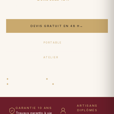
retour à notre charge.
DEVIS GRATUIT EN 48 H
→
PORTABLE
06 17 59 32 54
ATELIER
09 50 91 88 85
✦
Restaurateurs diplômés
✦
Garantie 10 ans
✦
Prêt de tapis durant travaux
✦
Paiement 15× sans frais
ARTISANS
GARANTIE 10 ANS
DIPLÔMÉS
Travaux garantis à vie