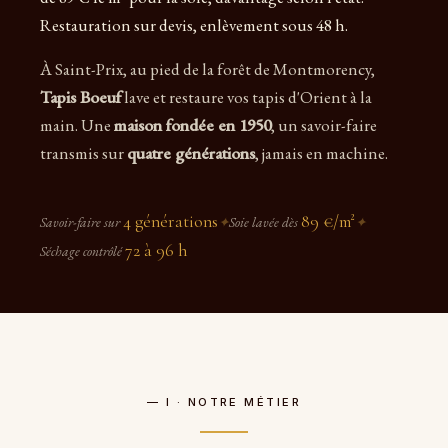
Restauration sur devis, enlèvement sous 48 h.
À Saint-Prix, au pied de la forêt de Montmorency,
Tapis Boeuf
lave et restaure vos tapis d'Orient à la
main. Une
maison fondée en 1950
, un savoir-faire
transmis sur
quatre générations
, jamais en machine.
4 générations
89 €/m²
Savoir-faire sur
✦
Soie lavée dès
✦
72 à 96 h
Séchage contrôlé
— I · NOTRE MÉTIER