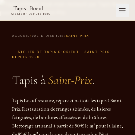
Tapis · Boeuf
ATELIER · DEPUIS 1950
ACCUEIL
/
VAL-D'OISE (95)
/
SAINT-PRIX
— ATELIER DE TAPIS D'ORIENT · SAINT-PRIX ·
DEPUIS 1950
Tapis à
Saint-Prix
.
Tapis Boeuf restaure, répare et nettoie les tapis à Saint-
Prix. Restauration de franges abîmées, de lisières
fatiguées, de bordures affaissées et de brûlures.
Nettoyage artisanal à partir de 50 € le m² pour la laine,
de 89 € le m² pour la soie, davantage selon l'état.