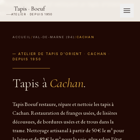
Tapis · Boeuf
ATELIER · DEPUIS 1950
ACCUEIL
/
VAL-DE-MARNE (94)
/
CACHAN
— ATELIER DE TAPIS D'ORIENT · CACHAN ·
DEPUIS 1950
Tapis à
Cachan
.
Tapis Boeuf restaure, répare et nettoie les tapis à
Cachan. Restauration de franges usées, de lisières
décousues, de bordures usées et de trous dans la
trame. Nettoyage artisanal à partir de 50 € le m² pour
la laine et de 89 € le m² pour la soie, plus selon l'état.