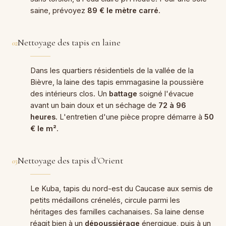
saine, prévoyez
89 € le mètre carré
.
Nettoyage des tapis en laine
02
Dans les quartiers résidentiels de la vallée de la
Bièvre, la laine des tapis emmagasine la poussière
des intérieurs clos. Un
battage
soigné l'évacue
avant un bain doux et un séchage de
72 à 96
heures
. L'entretien d'une pièce propre démarre à
50
€ le m²
.
Nettoyage des tapis d'Orient
03
Le Kuba, tapis du nord-est du Caucase aux semis de
petits médaillons crénelés, circule parmi les
héritages des familles cachanaises. Sa laine dense
réagit bien à un
dépoussiérage
énergique, puis à un