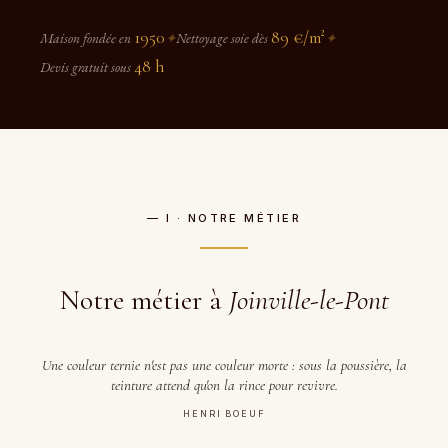
1950
89 €/m²
Maison fondée en
✦
Nettoyage soie dès
✦
48 h
Devis gratuit sous
— I · NOTRE MÉTIER
Notre métier à
Joinville-le-Pont
Une couleur ternie n'est pas une couleur morte : sous la poussière, la
teinture attend qu'on la rince pour revivre.
HENRI BOEUF