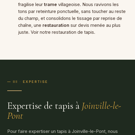
fragilise leur
trame
villageoise. Nous ravivons les
tons par reteinture ponctuelle, sans toucher au reste
du champ, et consolidons le tissage par reprise de
chaîne, une
restauration
sur devis menée au plus
juste. Voir notre
restauration de tapis
.
— III · EXPERTISE
Expertise de tapis à
Joinville-le-
Pont
Pour faire expertiser un tapis à Joinville-le-Pont, nous