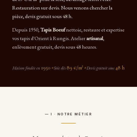
Restauration sur devis. Nous venons chercher la
pièce, devis gratuit sous 48 h.
Depuis 1950,
Tapis Boeuf
nettoie, restaure et expertise
vos tapis d'Orient à Rungis. Atelier
artisanal
,
enlèvement gratuit, devis sous 48 heures.
1950
89 €/m²
48 h
Maison fondée en
✦
Soie dès
✦
Devis gratuit sous
— I · NOTRE MÉTIER