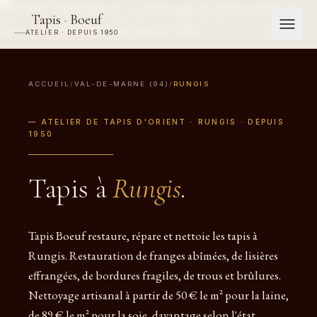
Tapis · Boeuf
ATELIER · DEPUIS 1950
ACCUEIL
/
VAL-DE-MARNE (94)
/
RUNGIS
— ATELIER DE TAPIS D'ORIENT · RUNGIS · DEPUIS
1950
Tapis à
Rungis
.
Tapis Boeuf restaure, répare et nettoie les tapis à
Rungis. Restauration de franges abîmées, de lisières
effrangées, de bordures fragiles, de trous et brûlures.
Nettoyage artisanal à partir de 50 € le m² pour la laine,
de 89 € le m² pour la soie, davantage selon l'état.