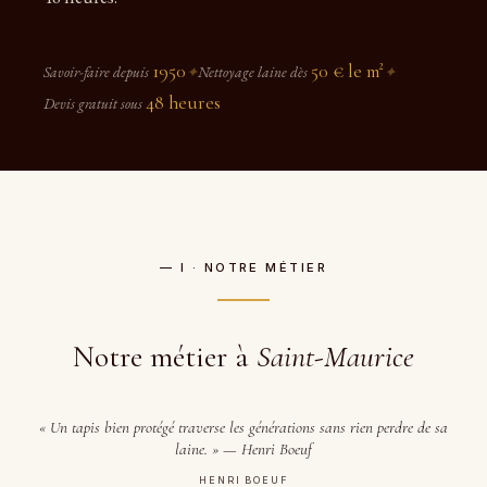
1950
50 € le m²
Savoir-faire depuis
✦
Nettoyage laine dès
✦
48 heures
Devis gratuit sous
— I · NOTRE MÉTIER
Notre métier à
Saint-Maurice
« Un tapis bien protégé traverse les générations sans rien perdre de sa
laine. » — Henri Boeuf
HENRI BOEUF