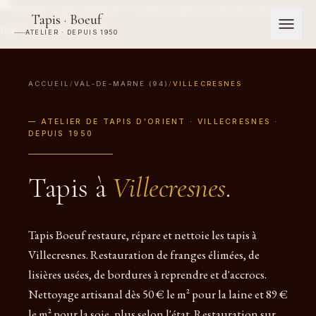
Tapis · Boeuf
ATELIER · DEPUIS 1950
ACCUEIL
/
VAL-DE-MARNE (94)
/
VILLECRESNES
— ATELIER DE TAPIS D'ORIENT · VILLECRESNES ·
DEPUIS 1950
Tapis à
Villecresnes
.
Tapis Boeuf restaure, répare et nettoie les tapis à
Villecresnes. Restauration de franges élimées, de
lisières usées, de bordures à reprendre et d'accrocs.
Nettoyage artisanal dès 50 € le m² pour la laine et 89 €
le m² pour la soie, plus selon l'état. Restauration sur