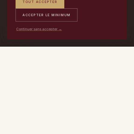
TOUT ACCEPTER
ACCEPTER LE MINIMUM
Continuer sans accepter →
PORTABLE
ATELIER
DEVIS →
06 17 59 32 54
09 50 91 88 85