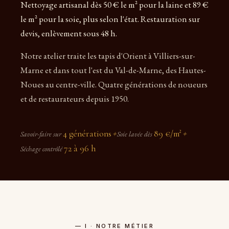
Nettoyage artisanal dès 50 € le m² pour la laine et 89 €
le m² pour la soie, plus selon l'état. Restauration sur
devis, enlèvement sous 48 h.
Notre atelier traite les tapis d'Orient à Villiers-sur-
Marne et dans tout l'est du Val-de-Marne, des Hautes-
Noues au centre-ville. Quatre générations de noueurs
et de restaurateurs depuis 1950.
4 générations
89 €/m²
Savoir-faire sur
✦
Soie lavée dès
✦
72 à 96 h
Séchage contrôlé
— I · NOTRE MÉTIER