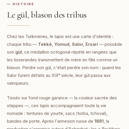
— HISTOIRE
Le gül, blason des tribus
Chez les Turkmènes, le tapis est une carte d'identité :
chaque tribu —
Tekké, Yomud, Salor, Ersari
— possède
son
gül
, ce médaillon octogonal répété en rangées que
les tisserandes transmettent de mère en fille comme un
blason. Perdre son gül, c'était perdre son nom : quand les
Salor furent défaits au XIXᵉ siècle, leur gül passa aux
vainqueurs.
Tissés sur fond rouge garance — la couleur sacrée des
steppes —, ces tapis accompagnaient toute la vie
nomade : tentures de yourte, sacs (torba, tchoval),
bandes de porte. Après l'annexion russe de
1881
, la
production s'organise autour d'Achgabat ; les « Boukhara