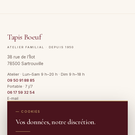
Tapis Boeuf
ATELIER FAMILIAL · DEPUIS 1950
38 rue de l'Îlot
78500 Sartrouville
Atelier · Lun–Sam 9 h–20 h · Dim 9 h–18 h
09 50 91 88 85
Portable · 7 j/7
06 17 59 32 54
E-mail
Contact@TapisBoeuf.fr
— COOKIES
Vos données, notre discrétion.
NETTOYAGE
Nettoyage de tapis