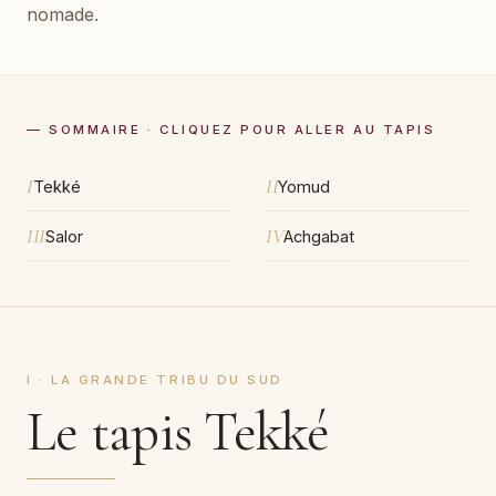
nomade.
— SOMMAIRE · CLIQUEZ POUR ALLER AU TAPIS
I
II
Tekké
Yomud
III
IV
Salor
Achgabat
I · LA GRANDE TRIBU DU SUD
Le tapis Tekké