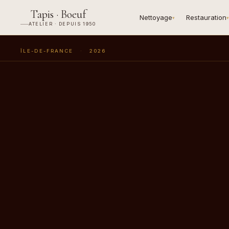
Tapis · Boeuf
Nettoyage
Restauration
▾
▾
ATELIER · DEPUIS 1950
ÎLE-DE-FRANCE
·
2026