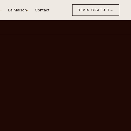
n
La Maison
Contact
DEVIS GRATUIT
→
▾
▾