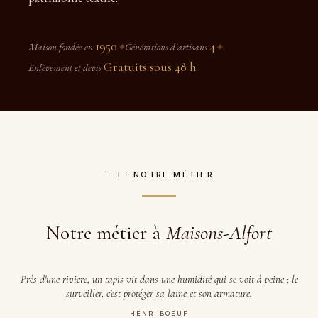
1950
4
Maison fondée en
✦
Générations d'artisans
✦
Gratuits sous 48 h
Enlèvement et devis
— I · NOTRE MÉTIER
Notre métier à
Maisons-Alfort
Près d'une rivière, un tapis vit dans une humidité qui se voit à peine ; le
surveiller, c'est protéger sa laine et son armature.
HENRI BOEUF