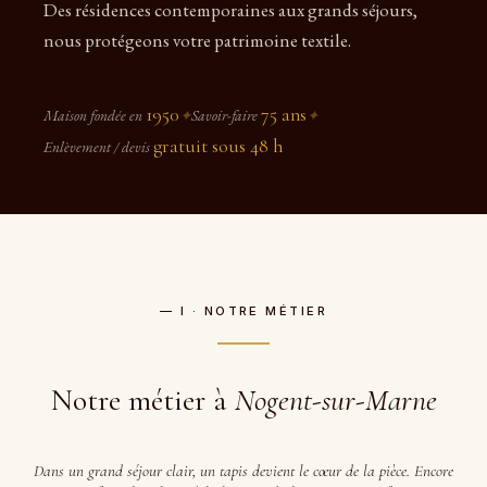
Des résidences contemporaines aux grands séjours,
nous protégeons votre patrimoine textile.
1950
75 ans
Maison fondée en
✦
Savoir-faire
✦
gratuit sous 48 h
Enlèvement / devis
— I · NOTRE MÉTIER
Notre métier à
Nogent-sur-Marne
Dans un grand séjour clair, un tapis devient le cœur de la pièce. Encore