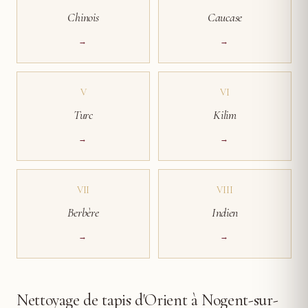
Chinois
Caucase
→
→
V
VI
Turc
Kilim
→
→
VII
VIII
Berbère
Indien
→
→
Nettoyage de tapis d'Orient à Nogent-sur-