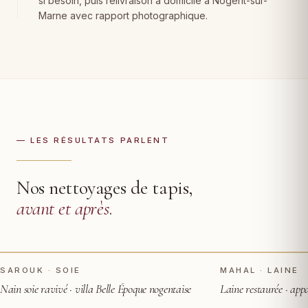
si besoin, puis relivraison à domicile à Nogent-sur-
Marne avec rapport photographique.
— LES RÉSULTATS PARLENT
Nos nettoyages de tapis,
avant et après
.
TOUCHER POUR VOIR APRÈS
AVANT
AVANT
SAROUK · SOIE
MAHAL · LAINE
Nain soie ravivé · villa Belle Époque nogentaise
Laine restaurée · ap