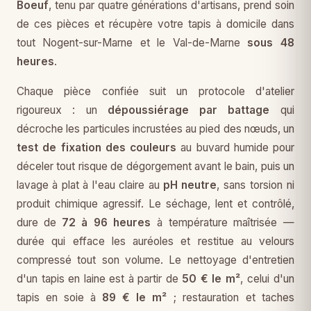
Boeuf
, tenu par quatre générations d'artisans, prend soin
de ces pièces et récupère votre tapis à domicile dans
tout Nogent-sur-Marne et le Val-de-Marne
sous 48
heures
.
Chaque pièce confiée suit un protocole d'atelier
rigoureux : un
dépoussiérage par battage
qui
décroche les particules incrustées au pied des nœuds, un
test de fixation des couleurs
au buvard humide pour
déceler tout risque de dégorgement avant le bain, puis un
lavage à plat à l'eau claire au
pH neutre
, sans torsion ni
produit chimique agressif. Le séchage, lent et contrôlé,
dure de
72 à 96 heures
à température maîtrisée —
durée qui efface les auréoles et restitue au velours
compressé tout son volume. Le nettoyage d'entretien
d'un tapis en laine est à partir de
50 € le m²
, celui d'un
tapis en soie à
89 € le m²
; restauration et taches