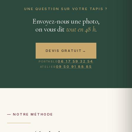
UNE QUESTION SUR VOTRE TAPIS ?
Envoyez-nous une photo,
on vous dit
tout en 48 h
.
DEVIS GRATUIT
→
06 17 59 32 54
PORTABLE
09 50 91 88 85
ATELIER
— NOTRE MÉTHODE