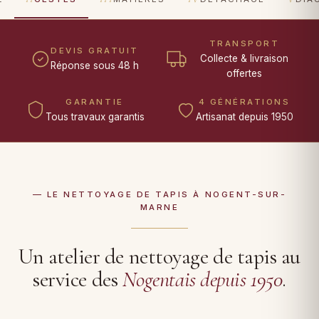
TRANSPORT
DEVIS GRATUIT
Collecte & livraison
Réponse sous 48 h
offertes
GARANTIE
4 GÉNÉRATIONS
Tous travaux garantis
Artisanat depuis 1950
— LE NETTOYAGE DE TAPIS À NOGENT-SUR-
MARNE
Un atelier de nettoyage de tapis au
service des
Nogentais depuis 1950
.