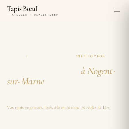
·
Tapis
Bœuf
ATELIER · DEPUIS 1950
›
›
ACCUEIL
NOGENT-SUR-MARNE
NETTOYAGE
Nettoyage de tapis
à Nogent-
sur-Marne
À la main, depuis 1950.
Vos tapis nogentais, lavés à la main dans les règles de l'art.
Nous nettoyons vos tapis
à Nogent-sur-Marne
entièrement à la main, par quatre générations