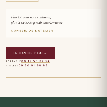
Plus tôt vous nous contactez,
plus la tache disparaît complètement.
CONSEIL DE L'ATELIER
EN SAVOIR PLUS
→
CAS TRAITÉ
Tapis persan · auréole et tache ancienne · 48 h après
06 17 59 32 54
PORTABLE
intervention
09 50 91 88 85
ATELIER
TOUCHER POUR VOIR APRÈS
AVANT