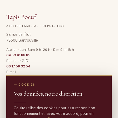
Tapis Boeuf
ATELIER FAMILIAL · DEPUIS 1950
38 rue de l'Îlot
78500 Sartrouville
Atelier · Lun–Sam 9 h–20 h · Dim 9 h–18 h
09 50 91 88 85
Portable · 7 j/7
06 17 59 32 54
E-mail
Contact@TapisBoeuf.fr
— COOKIES
Vos données, notre discrétion.
NETTOYAGE
Nettoyage de tapis
RESTAURATION
Ce site utilise des cookies pour assurer son bon
Tapis en soie
fonctionnement et, avec votre accord, pour en
Restauration de tapis