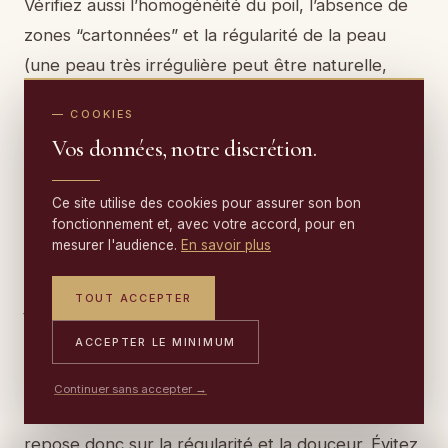
Vérifiez aussi l’homogénéité du poil, l’absence de
zones “cartonnées” et la régularité de la peau
(une peau très irrégulière peut être naturelle,
mais elle doit être décrite clairement). En cas de
— COOKIES
doute, faites valider la pièce avant investissement :
Vos données, notre discrétion.
un professionnel du tapis et des matières peut
repérer des fragilités invisibles sur photo.
Ce site utilise des cookies pour assurer son bon
fonctionnement et, avec votre accord, pour en
mesurer l'audience.
En savoir plus
Comment entretenir un tapis en peau de boeuf à
poils courts ou longs ?
TOUT ACCEPTER
ACCEPTER LE MINIMUM
Les poils courts se dépoussièrent généralement
plus facilement, tandis que les poils longs
Continuer sans accepter →
retiennent davantage les particules : l’entretien
repose donc sur la régularité et la douceur. Évitez