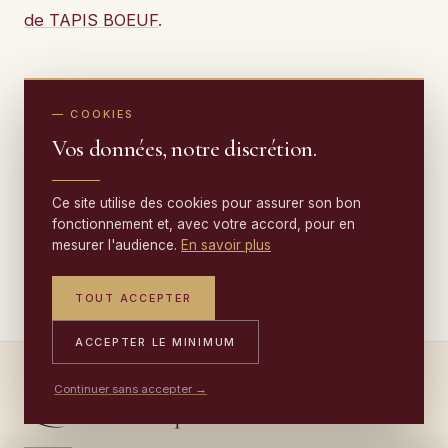
de TAPIS BOEUF
.
— COOKIES
Vos données, notre discrétion.
Écrit par l'atelier Tapis Boeuf
TB
Maîtres artisans restaurateurs de tapis depuis
Ce site utilise des cookies pour assurer son bon
1950
. Nettoyage, restauration et expertise —
fonctionnement et, avec votre accord, pour en
en France, à Monaco et dans les pays
mesurer l'audience.
En savoir plus
frontaliers.
TOUT ACCEPTER
ACCEPTER LE MINIMUM
Continuer sans accepter →
Questions fréquentes