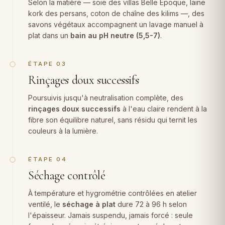
Selon la matière — soie des villas Belle Époque, laine
kork des persans, coton de chaîne des kilims —, des
savons végétaux accompagnent un lavage manuel à
plat dans un
bain au pH neutre (5,5-7)
.
ÉTAPE 03
Rinçages doux successifs
Poursuivis jusqu'à neutralisation complète, des
rinçages doux successifs
à l'eau claire rendent à la
fibre son équilibre naturel, sans résidu qui ternit les
couleurs à la lumière.
ÉTAPE 04
Séchage contrôlé
À température et hygrométrie contrôlées en atelier
ventilé, le
séchage à plat
dure 72 à 96 h selon
l'épaisseur. Jamais suspendu, jamais forcé : seule