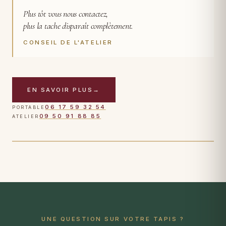
Plus tôt vous nous contactez,
plus la tache disparaît complètement.
CONSEIL DE L'ATELIER
EN SAVOIR PLUS
→
CAS TRAITÉ
06 17 59 32 54
PORTABLE
Tapis persan · traces d'humidité · après intervention
09 50 91 88 85
ATELIER
TOUCHER POUR VOIR APRÈS
AVANT
UNE QUESTION SUR VOTRE TAPIS ?