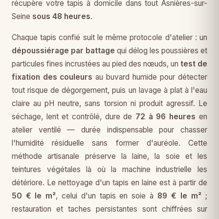
récupère votre tapis à domicile dans tout Asnières-sur-
Seine
sous 48 heures
.
Chaque tapis confié suit le même protocole d'atelier : un
dépoussiérage par battage
qui délog les poussières et
particules fines incrustées au pied des nœuds, un
test de
fixation des couleurs
au buvard humide pour détecter
tout risque de dégorgement, puis un lavage à plat à l'eau
claire au pH neutre, sans torsion ni produit agressif. Le
séchage, lent et contrôlé, dure de
72 à 96 heures
en
atelier ventilé — durée indispensable pour chasser
l'humidité résiduelle sans former d'auréole. Cette
méthode artisanale préserve la laine, la soie et les
teintures végétales là où la machine industrielle les
détériore. Le nettoyage d'un tapis en laine est à partir de
50 € le m²
, celui d'un tapis en soie à
89 € le m²
;
restauration et taches persistantes sont chiffrées sur