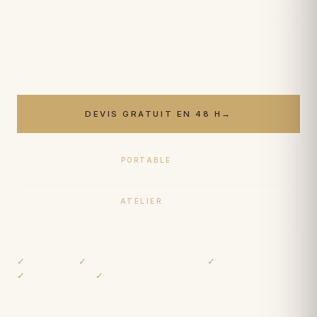
d'artisans depuis 1950, des villas de la Belle Époque
aux appartements des Hauts-d'Asnières, du tapis de
salon aux pièces d'Orient de collection. Laine dès
50 €/m²
, soie dès
89 €/m²
.
DEVIS GRATUIT EN 48 H
→
PORTABLE
06 17 59 32 54
ATELIER
09 50 91 88 85
✓
Devis gratuit
✓
Collecte & livraison offertes
✓
Produits naturels
✓
Travaux garantis
✓
Sans engagement