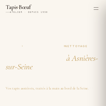
·
Tapis
Bœuf
ATELIER · DEPUIS 1950
›
›
ACCUEIL
ASNIÈRES-SUR-SEINE
NETTOYAGE
Nettoyage de tapis
à Asnières-
sur-Seine
À la main, depuis 1950.
Nous
Vos tapis asniérois, traités à la main au bord de la Seine.
nettoyons vos tapis
à Asnières-sur-Seine
entièrement à la main, par quatre générations