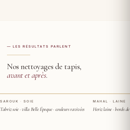
— LES RÉSULTATS PARLENT
Nos nettoyages de tapis,
avant et après
.
TOUCHER POUR VOIR APRÈS
AVANT
AVANT
SAROUK · SOIE
MAHAL · LAINE
Tabriz soie · villa Belle Époque · couleurs ravivées
Heriz laine · bords de 