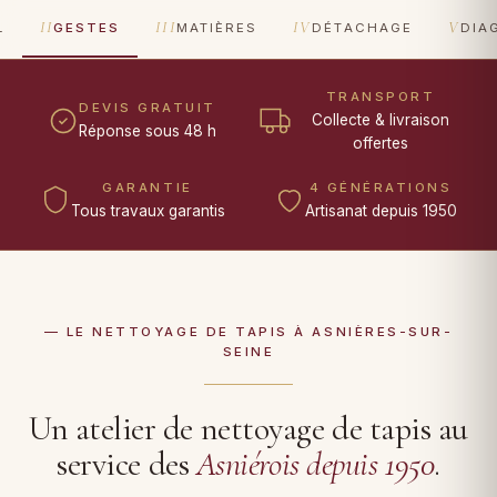
II
III
IV
V
L
GESTES
MATIÈRES
DÉTACHAGE
DIA
TRANSPORT
DEVIS GRATUIT
Collecte & livraison
Réponse sous 48 h
offertes
GARANTIE
4 GÉNÉRATIONS
Tous travaux garantis
Artisanat depuis 1950
— LE NETTOYAGE DE TAPIS À ASNIÈRES-SUR-
SEINE
Un atelier de nettoyage de tapis au
service des
Asniérois depuis 1950
.