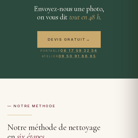
Envoyez-nous une photo,
on vous dit
tout en 48 h
.
DEVIS GRATUIT
→
06 17 59 32 54
PORTABLE
09 50 91 88 85
ATELIER
— NOTRE MÉTHODE
Notre méthode de nettoyage
en
six étapes
.