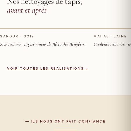
Nos nettoyages de tapis,
avant et après
.
TOUCHER POUR VOIR APRÈS
AVANT
AVANT
SAROUK · SOIE
MAHAL · LAINE
Soie ravivée · appartement de Bécon-les-Bruyères
Couleurs ravivées · r
VOIR TOUTES LES RÉALISATIONS
→
— ILS NOUS ONT FAIT CONFIANCE