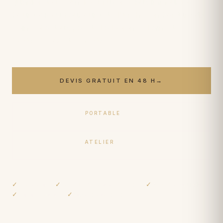
quartier de Bécon-les-Bruyères aux immeubles
bourgeois du Faubourg-de-l'Arche, en bordure de
Seine et à deux pas de La Défense. Laine dès
50 €/m²
, soie dès
89 €/m²
.
DEVIS GRATUIT EN 48 H
→
PORTABLE
06 17 59 32 54
ATELIER
09 50 91 88 85
✓
Devis gratuit
✓
Collecte & livraison offertes
✓
Produits naturels
✓
Travaux garantis
✓
Sans engagement