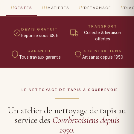
II
III
IV
V
L
GESTES
MATIÈRES
DÉTACHAGE
DIA
TRANSPORT
DEVIS GRATUIT
Collecte & livraison
Réponse sous 48 h
offertes
GARANTIE
4 GÉNÉRATIONS
Tous travaux garantis
Artisanat depuis 1950
— LE NETTOYAGE DE TAPIS À COURBEVOIE
Un atelier de nettoyage de tapis au
service des
Courbevoisiens depuis
1950
.