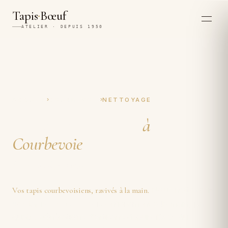
·
Tapis
Bœuf
ATELIER · DEPUIS 1950
›
›
ACCUEIL
COURBEVOIE
NETTOYAGE
Nettoyage de tapis
à
Courbevoie
À la main, depuis 1950.
Nous nettoyons
Vos tapis courbevoisiens, ravivés à la main.
vos tapis
à Courbevoie
entièrement à la main, par
quatre générations d'artisans depuis 1950, du