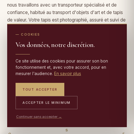
nous travaillons avec un transporteur spécialisé et de
confiance, habitué au transport d'objets d'art et de tapis
de valeur. Votre tapis est photographié, assuré et suivi de
la collecte à la livraison.
— COOKIES
Vos données, notre discrétion.
Collecte et livraison
offertes
partout en France.
Ce site utilise des cookies pour assurer son bon
fonctionnement et, avec votre accord, pour en
TRANSPORTEUR SPÉCIALISÉ · TAPIS
ASSURÉ
mesurer l'audience.
En savoir plus
TOUT ACCEPTER
EN SAVOIR PLUS SUR LA PRISE EN
→
ACCEPTER LE MINIMUM
CHARGE
06 17 59 32 54
PORTABLE
Continuer sans accepter →
09 50 91 88 85
ATELIER
S
O
E