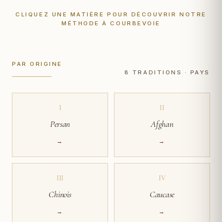
CLIQUEZ UNE MATIÈRE POUR DÉCOUVRIR NOTRE
MÉTHODE À COURBEVOIE
PAR ORIGINE
8 TRADITIONS · PAYS
I
II
Persan
Afghan
→
→
III
IV
Chinois
Caucase
→
→