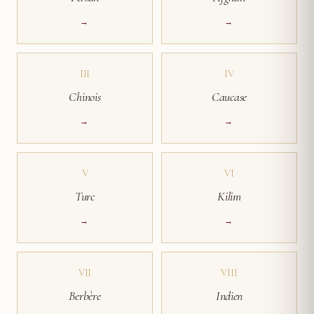
→
→
III
IV
Chinois
Caucase
→
→
V
VI
Turc
Kilim
→
→
VII
VIII
Berbère
Indien