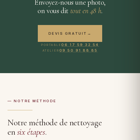
Envoyez-nous une photo,
on vous dit
tout en 48 h
.
DEVIS GRATUIT
→
06 17 59 32 54
PORTABLE
09 50 91 88 85
ATELIER
— NOTRE MÉTHODE
Notre méthode de nettoyage
en
six étapes
.