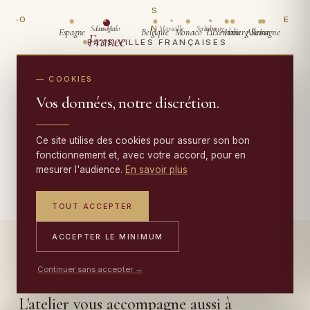
S
O
E
N
Saint-Malo
Limoges
Marseille
Strasbourg
Lyon
Espagne
Belgique
Monaco
Luxembourg
Italie
Allemagne
Suisse
France
PAYS
VILLES FRANÇAISES
ATELIER FAMILIAL · DEPUIS 1950
— COOKIES
Vos données, notre discrétion.
·
·
·
🇫🇷 FRANCE
🇧🇪 BELGIQUE
🇱🇺 LUXEMBOURG
·
·
·
Ce site utilise des cookies pour assurer son bon
🇩🇪 ALLEMAGNE
🇨🇭 SUISSE
🇮🇹 ITALIE
fonctionnement et, avec votre accord, pour en
·
🇲🇨 MONACO
🇪🇸 ESPAGNE
mesurer l'audience.
En savoir plus
TOUT ACCEPTER
ACCEPTER LE MINIMUM
— NOS AUTRES SERVICES À LIMOGES
Continuer sans accepter →
L'atelier vous accompagne aussi à