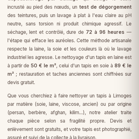
incrusté au pied des nœuds, un
test de dégorgement
des teintures, puis un lavage à plat à l'eau claire au pH
neutre, sans torsion ni produit chimique agressif. Le
séchage, lent et contrôlé, dure de
72 à 96 heures
—
l'étape qui efface les auréoles. Cette méthode artisanale
respecte la laine, la soie et les couleurs là où le lavage
industriel les agresse. Le nettoyage d'un tapis en laine est
à partir de
50 € le m²
, celui d'un tapis en soie à
89 € le
m²
; restauration et taches anciennes sont chiffrées sur
devis gratuit.
Que vous cherchiez à faire nettoyer un tapis à Limoges
par matière (soie, laine, viscose, ancien) ou par origine
(persan, berbère, afghan, kilim…), notre atelier traite
chaque pièce selon sa fragilité propre. Devis et
enlèvement sont gratuits, et votre tapis est photographié,
assuré et suivi de la collecte à la livraison.