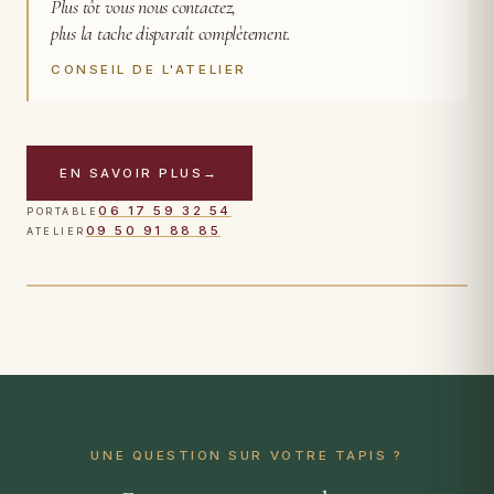
Plus tôt vous nous contactez,
plus la tache disparaît complètement.
CONSEIL DE L'ATELIER
EN SAVOIR PLUS
→
CAS TRAITÉ
06 17 59 32 54
PORTABLE
Tapis persan · tache de vin rouge · 24 h après intervention
09 50 91 88 85
ATELIER
TOUCHER POUR VOIR APRÈS
AVANT
UNE QUESTION SUR VOTRE TAPIS ?