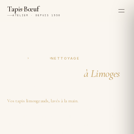
·
Tapis
Bœuf
ATELIER · DEPUIS 1950
›
›
ACCUEIL
LIMOGES
NETTOYAGE
Nettoyage de tapis
à Limoges
À la main, depuis 1950.
Nous lavons vos
Vos tapis limougeauds, lavés à la main.
tapis
à Limoges
entièrement à la main, par quatre
générations d'artisans depuis 1950, des demeures
du quartier de la Boucherie aux maisons
bourgeoises du centre historique, du tapis de salon