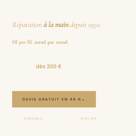
sur-Marne
Réparation
à la main
depuis 1950.
Fil par fil
,
nœud par nœud
.
Tapis Boeuf
répare les t
sur-Marne
depuis 1950. Tache installée, trou, f
chaque dégât se répare à l'aiguille, dans notre
Comptez
dès 200 €
pour la réparation d'un petit 
enlèvement et retour offerts.
DEVIS GRATUIT EN 48 H
→
PORTABLE
ATELIER
06 17 59 32 54
09 50 91 88 85