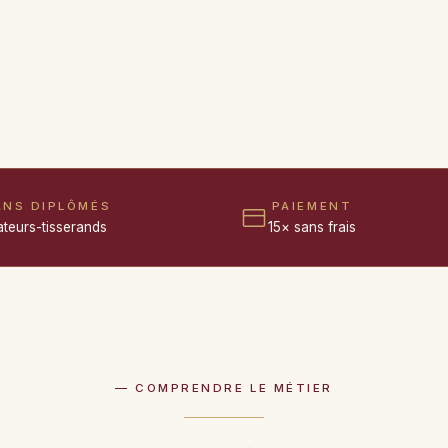
ANS DIPLÔMÉS
PAIEMENT
ateurs-tisserands
15× sans frais
— COMPRENDRE LE MÉTIER