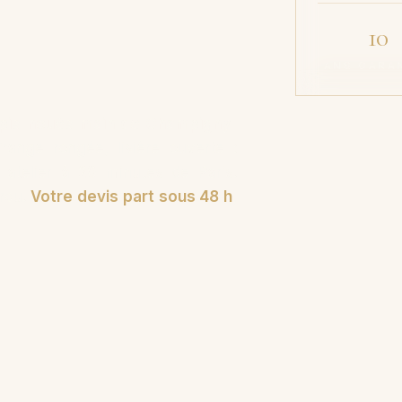
10
ANS GARA
apis noués main de Champigny-
range rongée, lisière ouverte :
 atelier à 20 minutes de Paris.
trou.
Votre devis part sous 48 h
,