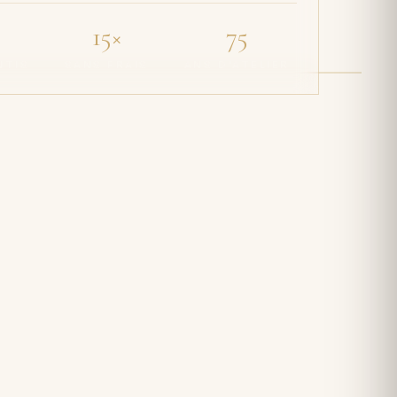
15×
75
NTIS
SANS FRAIS
ANS D'ATELIER