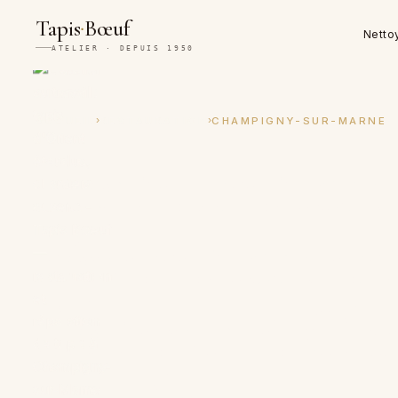
·
Tapis
Bœuf
Netto
ATELIER · DEPUIS 1950
›
›
ACCUEIL
RESTAURATION
CHAMPIGNY-SUR-MARNE
Restauration 
réparation ar
de tapis à C