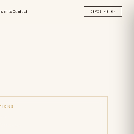
is mité
Contact
DEVIS 48 H
→
TIONS
aux ·
'assurance