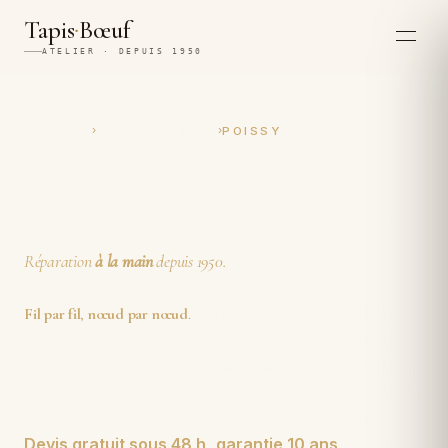
·
Tapis
Bœuf
ATELIER · DEPUIS 1950
›
›
ACCUEIL
RESTAURATION
POISSY
Restauration et réparation
artisanales de tapis à Poissy
Réparation
à la main
depuis 1950.
De la collégiale aux villas de
Fil par fil
,
nœud par nœud
.
la boucle de Seine, nos restaurateurs-tisserands
prennent en charge la restauration et la
réparation
de tapis à Poissy
— franges, bordures, trous, mites,
dégâts des eaux, brûlures, velours et couleurs.
Devis gratuit sous 48 h
,
garantie 10 ans
. Depuis