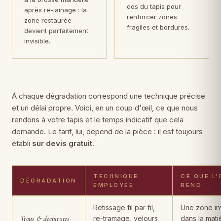
dos du tapis pour
après re-lainage : la
renforcer zones
zone restaurée
fragiles et bordures.
devient parfaitement
invisible.
À chaque dégradation correspond une technique précise
et un délai propre. Voici, en un coup d'œil, ce que nous
rendons à votre tapis et le temps indicatif que cela
demande. Le tarif, lui, dépend de la pièce : il est toujours
établi
sur devis gratuit
.
TECHNIQUE
CE QUE L'
DÉGRADATION
EMPLOYÉE
REND
Dégradations de tapis, techniques de restauration employées, rés
Retissage fil par fil,
Une zone inv
Trous & déchirures
re-tramage, velours
dans la mati