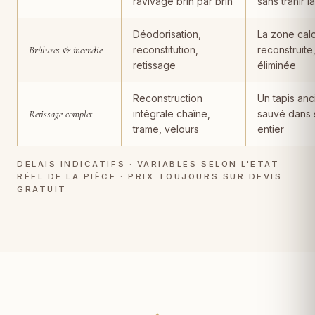
ravivage brin par brin
sans trahir l
Déodorisation,
La zone cal
Brûlures & incendie
reconstitution,
reconstruite
retissage
éliminée
Reconstruction
Un tapis anc
Retissage complet
intégrale chaîne,
sauvé dans 
trame, velours
entier
DÉLAIS INDICATIFS · VARIABLES SELON L'ÉTAT
RÉEL DE LA PIÈCE · PRIX TOUJOURS SUR DEVIS
GRATUIT