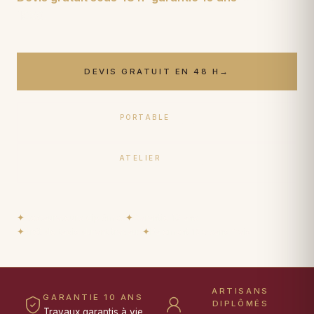
1950
.
DEVIS GRATUIT EN 48 H
→
PORTABLE
06 17 59 32 54
ATELIER
09 50 91 88 85
✦
Restaurateurs diplômés
✦
Garantie 10 ans
✦
Prêt de tapis durant travaux
✦
Paiement 15× sans frais
ARTISANS
GARANTIE 10 ANS
DIPLÔMÉS
Travaux garantis à vie