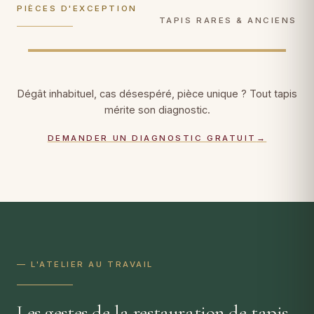
PIÈCES D'EXCEPTION
DÉCOUVRIR →
DÉCOUVRIR →
TAPIS RARES & ANCIENS
Dégât inhabituel, cas désespéré, pièce unique ? Tout tapis
mérite son diagnostic.
DEMANDER UN DIAGNOSTIC GRATUIT
→
— L'ATELIER AU TRAVAIL
Les gestes de la restauration de tapis,