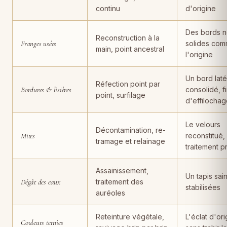
continu
d'origine
Des bords n
Reconstruction à la
Franges usées
solides com
main, point ancestral
l'origine
Un bord laté
Réfection point par
Bordures & lisières
consolidé, f
point, surfilage
d'effilocha
Le velours
Décontamination, re-
Mites
reconstitué,
tramage et relainage
traitement p
Assainissement,
Un tapis sain
Dégât des eaux
traitement des
stabilisées
auréoles
Reteinture végétale,
L'éclat d'ori
Couleurs ternies