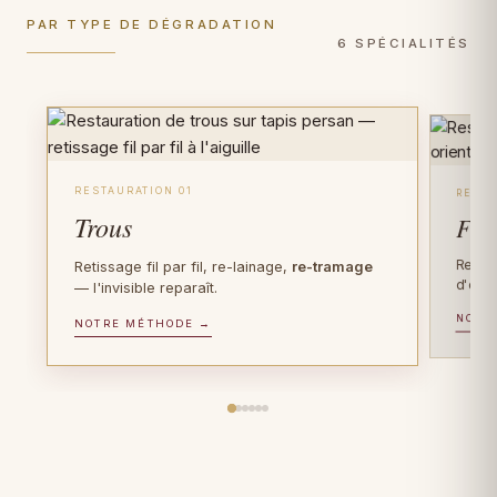
PAR TYPE DE DÉGRADATION
6 SPÉCIALITÉS
RESTAURATION 01
RESTA
Trous
Fra
Recons
Retissage fil par fil, re-lainage,
re-tramage
d'orig
— l'invisible reparaît.
NOTR
PIÈCES D'EXCEPTION
NOTRE MÉTHODE →
FIBRE PRÉCIEUSE
Tapis anciens
Tapis en soie
Plus de 100 ans d'âge ? Gestes de
Soie sur soie, Tabriz, Qom, Hereke : gestes
conservation muséale
, documentation
ultra-délicats, faiblesses de trame
photographique, certificat patrimonial.
consolidées fil par fil.