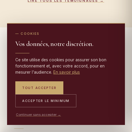
LIRE TOUS LES TÉMOIGNAGES →
— COOKIES
Vos données, notre discrétion.
— AU-DELÀ DE LA RESTAURATION
Ce site utilise des cookies pour assurer son bon
fonctionnement et, avec votre accord, pour en
Au-delà de la restauration :
mesurer l'audience.
En savoir plus
nettoyage, conservation, tapisseries
.
TOUT ACCEPTER
ACCEPTER LE MINIMUM
ENTRETIEN
Continuer sans accepter →
Nettoyage professionnel