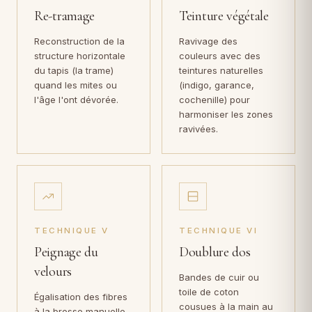
Re-tramage
Teinture végétale
Reconstruction de la
Ravivage des
structure horizontale
couleurs avec des
du tapis (la trame)
teintures naturelles
quand les mites ou
(indigo, garance,
l'âge l'ont dévorée.
cochenille) pour
harmoniser les zones
ravivées.
TECHNIQUE V
TECHNIQUE VI
Peignage du
Doublure dos
velours
Bandes de cuir ou
toile de coton
Égalisation des fibres
cousues à la main au
à la brosse manuelle