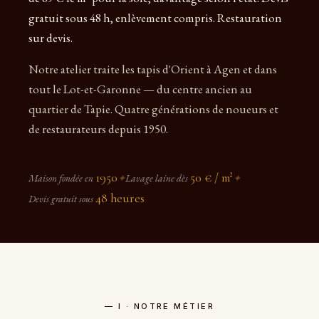
gratuit sous 48 h, enlèvement compris. Restauration
sur devis.
Notre atelier traite les tapis d'Orient à Agen et dans
tout le Lot-et-Garonne — du centre ancien au
quartier de Tapie. Quatre générations de noueurs et
de restaurateurs depuis 1950.
1950
50 € / m²
Maison fondée en
✦
Lavage laine dès
✦
48 heures
Devis gratuit sous
— I · NOTRE MÉTIER