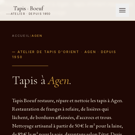
Tapis · Boeuf
ATELIER · DEPUIS 1950
ACCUEIL
/
AGEN
— ATELIER DE TAPIS D'ORIENT · AGEN · DEPUIS
1950
Tapis à
Agen
.
Tapis Boeuf restaure, répare et nettoie les tapis à Agen.
Restauration de franges à refaire, de lisières qui
lâchent, de bordures affaissées, d'accrocs et trous.
Nettoyage artisanal à partir de 50 € le m² pour la laine,
de 89 € le m² pour la soie, davantage selon l'état. Devis