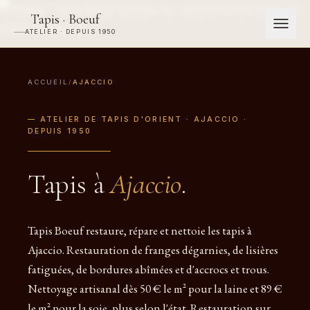
Tapis · Boeuf
ATELIER · DEPUIS 1950
ACCUEIL
/
AJACCIO
— ATELIER DE TAPIS D'ORIENT · AJACCIO ·
DEPUIS 1950
Tapis à
Ajaccio
.
Tapis Boeuf restaure, répare et nettoie les tapis à
Ajaccio. Restauration de franges dégarnies, de lisières
fatiguées, de bordures abîmées et d'accrocs et trous.
Nettoyage artisanal dès 50 € le m² pour la laine et 89 €
le m² pour la soie, plus selon l'état. Restauration sur