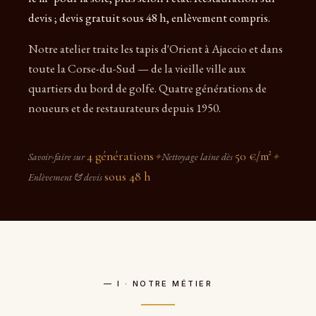
devis ; devis gratuit sous 48 h, enlèvement compris.
Notre atelier traite les tapis d'Orient à Ajaccio et dans
toute la Corse-du-Sud — de la vieille ville aux
quartiers du bord de golfe. Quatre générations de
noueurs et de restaurateurs depuis 1950.
4 générations
50 €/m²
Savoir-faire sur
✦
Nettoyage laine dès
✦
sous 48 h
Enlèvement & devis
— I · NOTRE MÉTIER