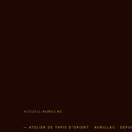
ACCUEIL
/
AURILLAC
— ATELIER DE TAPIS D'ORIENT · AURILLAC · DEPU