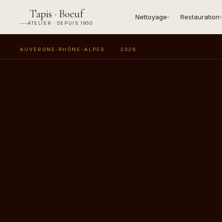
Tapis · Boeuf
Nettoyage
Restauration
▾
▾
ATELIER · DEPUIS 1950
AUVERGNE-RHÔNE-ALPES
·
2026