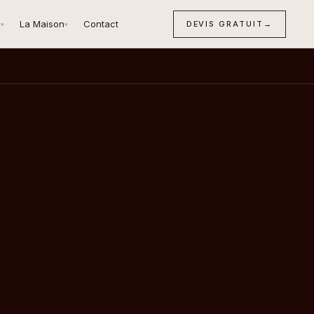
n
La Maison
Contact
DEVIS GRATUIT
→
▾
▾