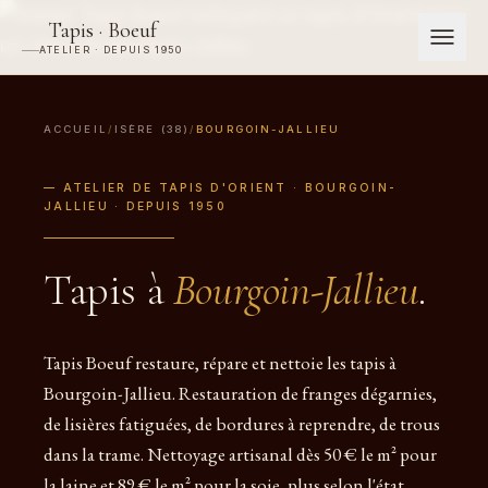
Tapis · Boeuf
ATELIER · DEPUIS 1950
ACCUEIL
/
ISÈRE (38)
/
BOURGOIN-JALLIEU
— ATELIER DE TAPIS D'ORIENT · BOURGOIN-
JALLIEU · DEPUIS 1950
Tapis à
Bourgoin-Jallieu
.
Tapis Boeuf restaure, répare et nettoie les tapis à
Bourgoin-Jallieu. Restauration de franges dégarnies,
de lisières fatiguées, de bordures à reprendre, de trous
dans la trame. Nettoyage artisanal dès 50 € le m² pour
la laine et 89 € le m² pour la soie, plus selon l'état.