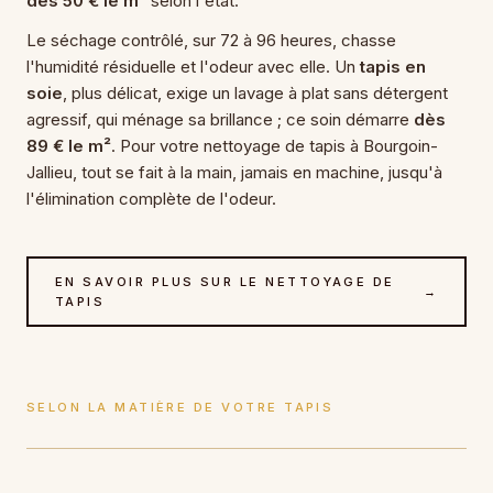
dès 50 € le m²
selon l'état.
Le séchage contrôlé, sur 72 à 96 heures, chasse
l'humidité résiduelle et l'odeur avec elle. Un
tapis en
soie
, plus délicat, exige un lavage à plat sans détergent
agressif, qui ménage sa brillance ; ce soin démarre
dès
89 € le m²
. Pour votre nettoyage de tapis à Bourgoin-
Jallieu, tout se fait à la main, jamais en machine, jusqu'à
l'élimination complète de l'odeur.
EN SAVOIR PLUS SUR LE NETTOYAGE DE
→
TAPIS
SELON LA MATIÈRE DE VOTRE TAPIS