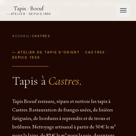
Tapis · Boeuf
ATELIER · DEPUIS 1950
ACCUEIL
/
CASTRES
— ATELIER DE TAPIS D'ORIENT · CASTRES ·
DEPUIS 1950
Tapis à
Castres
.
Tapis Boeuf restaure, répare et nettoie les tapis à
Castres. Restauration de franges usées, de lisières
fatiguées, de bordures à reprendre et de trous et
brûlures. Nettoyage artisanal à partir de 50 € le m²
pour la laine, de 89 € le m² pour la soie, davantage