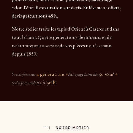
selon l'état. Restauration sur devis. Enlèvement offert,
devis gratuit sous 48 h.
Notre atelier traite les tapis d'Orient à Castres et dans
tout le Tarn. Quatre générations de noueurs et de
restaurateurs au service de vos pièces nouées main
depuis 1950.
4 générations
50 €/m²
Savoir-faire sur
✦
Nettoyage laine dès
✦
72 à 96 h
Séchage contrôlé
— I · NOTRE MÉTIER