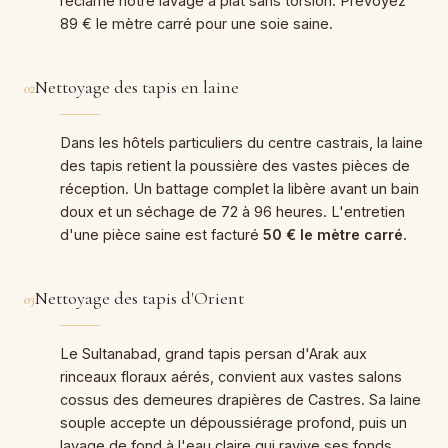
réclame notre lavage à plat sans torsion. Prévoyez
89 € le mètre carré pour une soie saine.
Nettoyage des tapis en laine
02
Dans les hôtels particuliers du centre castrais, la laine
des tapis retient la poussière des vastes pièces de
réception. Un battage complet la libère avant un bain
doux et un séchage de 72 à 96 heures. L'entretien
d'une pièce saine est facturé
50 € le mètre carré
.
Nettoyage des tapis d'Orient
03
Le Sultanabad, grand tapis persan d'Arak aux
rinceaux floraux aérés, convient aux vastes salons
cossus des demeures drapières de Castres. Sa laine
souple accepte un dépoussiérage profond, puis un
lavage de fond à l'eau claire qui ravive ses fonds